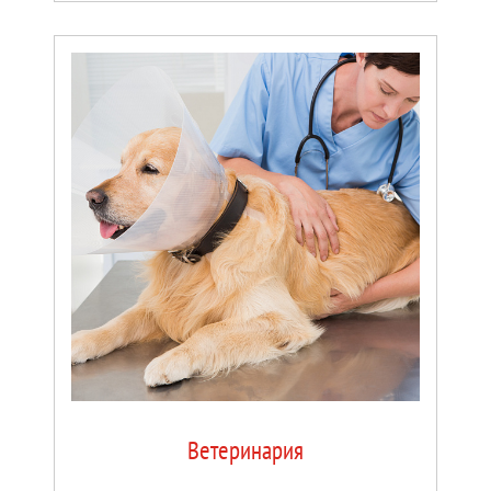
определенных требований к оснащению — к безопасности, поддержанию
чистоты, производительности, точности и соответствию стандартам качества
(GMP, GPP, HACCP). Именно поэтому каждая установка, выпускаемая нашим
предприятием, разрабатывается под нужды конкретного Заказчика. При этом
среди представленных установок немало универсальных моделей, которые
могут быть переориентированы для работы в другой отрасли без
необходимости замены технологического оборудования. Наши специалисты
помогут подобрать оптимальный вариант для оснащения Вашего
производства, обеспечив требуемую функциональность и экономичность в
рамках определенного бюджета, а на этой странице Вы самостоятельно
можете ознакомиться с предлагаемыми решениями по каждой отрасли.
Ветеринария