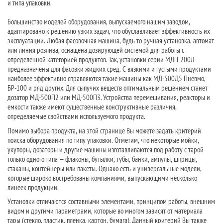
и типа упаковки.
Большинство моделей оборудования, выпускаемого нашим заводом,
адаптировано к решению узких задач, что обуславливает эффективность их
эксплуатации. Любая фасовочная машина, будь то ручная установка, автомат
или линия розлива, оснащена дозирующей системой для работы с
определенной категорией продуктов. Так, установки серии МДП-200Л
предназначены для фасовки жидких сред. С вязкими и густыми продуктами
наиболее эффективно справляются такие машины как МД-500Д5 Пневмо,
БР-100 и ряд других. Для сыпучих веществ оптимальным решением станет
дозатор МД-500П2 или МД-500П3. Устройства перемешивания, реакторы и
емкости также имеют существенные конструктивные различия,
определяемые свойствами используемого продукта.
Помимо выбора продукта, на этой странице Вы можете задать критерий
поиска оборудования по типу упаковки. Отметим, что некоторые мойки,
укупоры, дозаторы и другие машины изготавливаются под работу с тарой
только одного типа — флаконы, бутылки, тубы, банки, ампулы, шприцы,
стаканы, контейнеры или пакеты. Однако есть и универсальные модели,
которые широко востребованы компаниями, выпускающими несколько
линеек продукции.
Установки отличаются составными элементами, принципом работы, внешним
видом и другими параметрами, которые во многом зависят от материала
тары (стекло, пластик, пленка, картон, бумага). Данный критерий Вы также