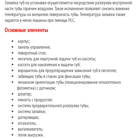
Запайка туб на установке осуществляется посредством разогрева внутренней
части тубы горячим воздухом. Такое исполнение позволяет снизить влияние
температуры на внешнюю поверхность тубы. Температура запайки также
задается в меню машины при помощи PLC.
Основные элементы
корпус;
панель управления;
поворотный стол;
питатель для поштучной подачи туб из кассеты;
кассета для накопления и выдачи туб;
ворошитель для предотвращения зависаний туб в питателе;
забивщик тубы в стакан для фиксации тубы;
механизм ориентации тубы (позиционирования относительно
фотометки) с датчиком;
дозатор;
емкость с продуктом;
система предварительного разогрева тубы;
система запайки;
датировщик;
отсекатель;
выталкиватель;
лоток выгрузки.