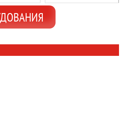
перемешивания ЕМК Р-200
УДОВАНИЯ
Пищевое
ария,Химия,Другие
сти
0
б/мин:
35
, кВт:
3
БНЕЕ