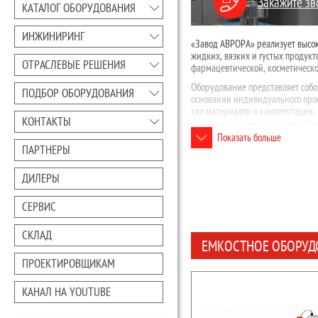
Закажите зв
КАТАЛОГ ОБОРУДОВАНИЯ
ИНЖИНИРИНГ
«Завод АВРОРА» реализует высок
жидких, вязких и густых продукт
ОТРАСЛЕВЫЕ РЕШЕНИЯ
фармацевтической, косметическ
Оборудование представляет собо
ПОДБОР ОБОРУДОВАНИЯ
основании индивидуального прое
тип материалов и комплектация.
КОНТАКТЫ
функциональными возможностями.
Показать больше
устройствами для поддер
ПАРТНЕРЫ
перемешивающими устрой
ДИЛЕРЫ
системой для поддержани
датчиками температуры, в
СЕРВИС
моющими устройствами вн
СКЛАД
электродвигателями и и
ЕМКОСТНОЕ ОБОРУД
пультом управления с PLC
ПРОЕКТИРОВЩИКАМ
смотровым окном, которое
КАНАЛ НА YOUTUBE
теплообменными рубашка
дополнительным ручным 