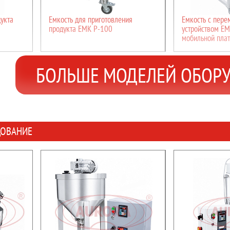
укта
Емкость для приготовления
Емкость с пер
продукта ЕМК Р-100
устройством ЕМ
мобильной пла
БОЛЬШЕ МОДЕЛЕЙ ОБОР
ДОВАНИЕ
Скорость:
Скорость гомогенизатора: 0-3000
Тип:
автомат
об/мин; Скорость мешалки: 0-90 об/мин;
Вес:
45 кг
Мощность:
6,7 кВт
Тип продукта:
Жидкий,
Напряжение:
220 В
Высота:
475 мм
Отрасль:
Косметика,Комплексное
Мощность:
1 кВт
оснащение фармацевтического
производства,Пищевое
ПОДРО
производство,Другие отрасли