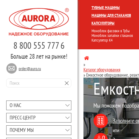
КОМПЛЕКСНЫЕ ЛИНИИ
МОНО
ТУБНЫЕ МАШИНЫ
МАШИНЫ ДЛЯ СТАКАНОВ
КАПСУЛЯТОРЫ
Моноблок фасовки в Тубы
Моноблок запайки стаканов
Капсулятор К4
8 800 555 777 6
Больше 28 лет на рынке!
»
order@auro.ru
Каталог оборудования
»
Емкостное оборудование, реак
Емкостн
О НАС
Мы поможем подобрат
ПРЕCC-ЦЕНТР
Заполните о
ПОЧЕМУ МЫ
или