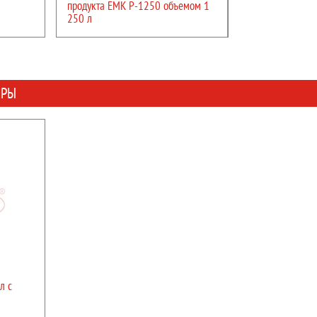
продукта ЕМК Р-1250 объемом 1
250 л
ОРЫ
Тип:
автомат
Напряжение:
220
Отрасль:
Комплексное оснащение
фармацевтического
производства,Пищевое
производство,Ветеринария,Химия
Объем емкости:
10 л
Температура нагрева:
от -60 до 200 °C
ПОДРОБНЕЕ
л с