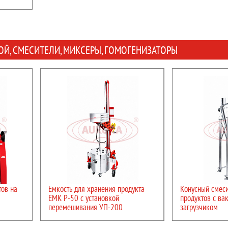
Й, СМЕСИТЕЛИ, МИКСЕРЫ, ГОМОГЕНИЗАТОРЫ
Габариты, мм (Д х Ш х В):
1250х950х1850
Отрасль:
Косметика,
производство,Химия
Вес:
250 кг
Характеристики:
Мощность:
1,5 кВт
Объем емкости, л:
50
Напряжение:
220/380 В
Габариты емкости, мм::
Отрасль:
Косметика,Комплексное
Масса емкости, кг:
50
оснащение фармацевтического
производства,Пищевое
Диаметр лопастей наса
производство,Ветеринария,Химия,Другие
Скорость вращения, об.
отрасли промышленности
ПОДРО
ПОДРОБНЕЕ
тов на
Емкость для хранения продукта
Конусный смес
ЕМК Р-50 с установкой
продуктов с ва
перемешивания УП-200
загрузчиком