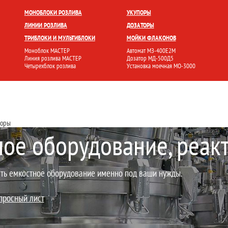
БЛОКИ
УКУПОРКА
РОЗЛИВ И ФАСОВКА
МОЙКА ТАРЫ
НАКЛЕЙКА ЭТИК
МОНОБЛОКИ РОЗЛИВА
УКУПОРЫ
ЛИНИИ РОЗЛИВА
ДОЗАТОРЫ
ТРИБЛОКИ И МУЛЬТИБЛОКИ
МОЙКИ ФЛАКОНОВ
Моноблок МАСТЕР
Автомат МЗ-400Е2М
Линия розлива МАСТЕР
Дозатор МД-500Д5
Четырехблок розлива
Установка моечная МО-3000
торы
ое оборудование, реак
ь емкостное оборудование именно под ваши нужды.
просный лист