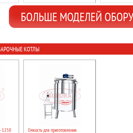
Р-200
БОЛЬШЕ МОДЕЛЕЙ ОБОР
ВАРОЧНЫЕ КОТЛЫ
Отрасль:
Косметика,
производство,Ветерин
ПОДРОБНЕЕ
отрасли промышленно
Характеристики:
Объем емкости, л:
125
Мешалка:
да
Мотор-редуктор, до, о
Потребляемая мощность
Моечная головка:
да
ПОДРО
Р-1250
Емкость для приготовления