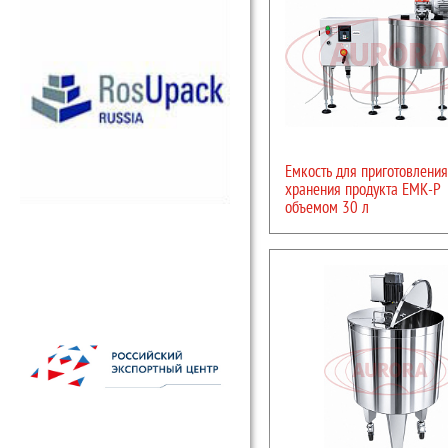
Производство емкостей осуществ
других агрессивных химических
составами. Для предприятий, пр
исполнение емкостей со всей не
Емкость для приготовления
хранения продукта ЕМК-Р
объемом 30 л