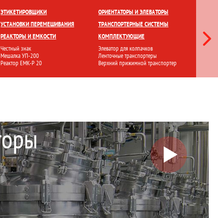
ЕТКИ
ПРИГОТОВЛЕНИЕ И ХРАНЕНИЕ
ПЕРЕМЕШИВАНИЕ
ЭТИКЕТИРОВЩИКИ
ОРИЕНТАТОРЫ И ЭЛЕВАТОРЫ
ЛАМИНА
УСТАНОВКИ ПЕРЕМЕШИВАНИЯ
ТРАНСПОРТЕРНЫЕ СИСТЕМЫ
СТЕРИЛ
РЕАКТОРЫ И ЕМКОСТИ
КОМПЛЕКТУЮЩИЕ
ФИЛЬТР
Честный знак
Элеватор для колпачков
Ламинарн
Мешалка УП-200
Ленточные транспортеры
Стерилиз
Реактор ЕМК-Р 20
Верхний прижимной транспортер
Установ
торы