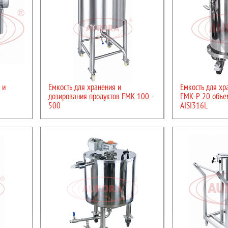
производства,Пищево
Диаметр:
390 мм
производство,Ветерин
ляется с применением стали марки AISI 304, отличающейся устойчивостью к воздей
Мощность:
0,08 кВт
 веществ. При необходимости поверхность установки может быть обработана доп
едъявляющих особые требования к соблюдению санитарных норм при производстве
ПОДРО
ПОДРОБНЕЕ
обходимой технологической обвязкой.
 и
Емкость для хранения и
Емкость для хр
дозирования продуктов ЕМК 100 -
ЕМК-Р 20 объе
500
AISI316L
Тип:
ручной
Тип:
автомат
Отрасль:
Комплексное оснащение
Высота:
1100 мм
фармацевтического
Мощность:
0,2 кВт
производства,Пищевое
Напряжение:
220
производство,Ветеринария,Химия
Отрасль:
Косметика,К
оснащение фармацевт
ПОДРОБНЕЕ
производства,Пищево
производство,Ветерин
ПОДРО