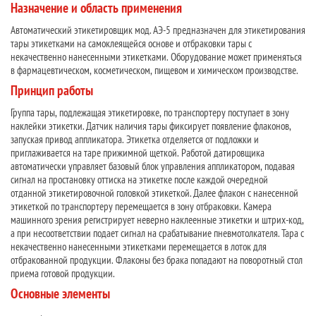
Назначение и область применения
Автоматический этикетировщик мод. АЭ-5 предназначен для этикетирования
тары этикетками на самоклеящейся основе и отбраковки тары с
некачественно нанесенными этикетками. Оборудование может применяться
в фармацевтическом, косметическом, пищевом и химическом производстве.
Принцип работы
Группа тары, подлежащая этикетировке, по транспортеру поступает в зону
наклейки этикетки. Датчик наличия тары фиксирует появление флаконов,
запуская привод аппликатора. Этикетка отделяется от подложки и
приглаживается на таре прижимной щеткой. Работой датировщика
автоматически управляет базовый блок управления аппликатором, подавая
сигнал на простановку оттиска на этикетке после каждой очередной
отданной этикетировочной головкой этикеткой. Далее флакон с нанесенной
этикеткой по транспортеру перемещается в зону отбраковки. Камера
машинного зрения регистрирует неверно наклеенные этикетки и штрих-код,
а при несоответствии подает сигнал на срабатывание пневмотолкателя. Тара с
некачественно нанесенными этикетками перемещается в лоток для
отбракованной продукции. Флаконы без брака попадают на поворотный стол
приема готовой продукции.
Основные элементы