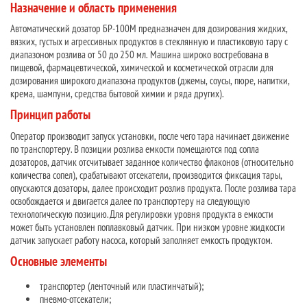
Назначение и область применения
Автоматический дозатор БР-100М предназначен для дозирования жидких,
вязких, густых и агрессивных продуктов в стеклянную и пластиковую тару с
диапазоном розлива от 50 до 250 мл. Машина широко востребована в
пищевой, фармацевтической, химической и косметической отрасли для
дозирования широкого диапазона продуктов (джемы, соусы, пюре, напитки,
крема, шампуни, средства бытовой химии и ряда других).
Принцип работы
Оператор производит запуск установки, после чего тара начинает движение
по транспортеру. В позиции розлива емкости помещаются под сопла
дозаторов, датчик отсчитывает заданное количество флаконов (относительно
количества сопел), срабатывают отсекатели, производится фиксация тары,
опускаются дозаторы, далее происходит розлив продукта. После розлива тара
освобождается и двигается далее по транспортеру на следующую
технологическую позицию. Для регулировки уровня продукта в емкости
может быть установлен поплавковый датчик. При низком уровне жидкости
датчик запускает работу насоса, который заполняет емкость продуктом.
Основные элементы
транспортер (ленточный или пластинчатый);
пневмо-отсекатели;