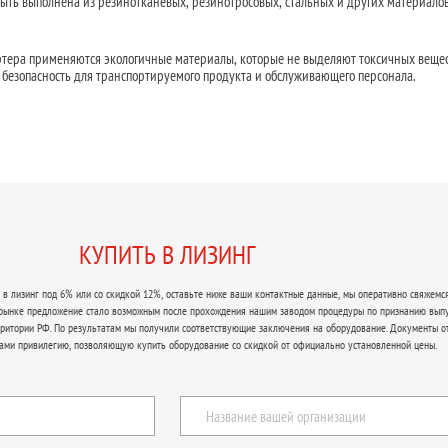
быть выполнена из резинотканевых, резинотросовых, стальных и других материалов
ртера применяются экологичные материалы, которые не выделяют токсичных вещес
 безопасность для транспортируемого продукта и обслуживающего персонала.
КУПИТЬ В ЛИЗИНГ
в лизинг под 6% или со скидкой 12%, оставьте ниже ваши контактные данные, мы оперативно свяжемся
 рынке предложение стало возможным после прохождения нашим заводом процедуры по признанию вып
рритории РФ. По результатам мы получили соответствующие заключения на оборудование. Документы о
ами привилегию, позволяющую купить оборудование со скидкой от официально установленной цены.