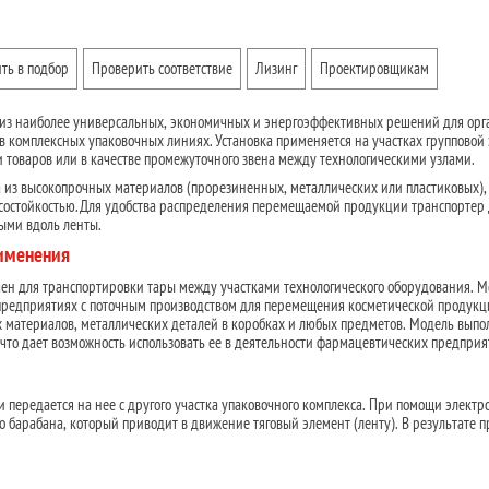
ть в подбор
Проверить соответствие
Лизинг
Проектировщикам
 из наиболее универсальных, экономичных и энергоэффективных решений для ор
 комплексных упаковочных линиях. Установка применяется на участках групповой 
и товаров или в качестве промежуточного звена между технологическими узлами.
на из высокопрочных материалов (прорезиненных, металлических или пластиковых),
остойкостью. Для удобства распределения перемещаемой продукции транспортер
ыми вдоль ленты.
рименения
н для транспортировки тары между участками технологического оборудования. М
предприятиях с поточным производством для перемещения косметической продукц
 материалов, металлических деталей в коробках и любых предметов. Модель выпо
 что дает возможность использовать ее в деятельности фармацевтических предприя
ли передается на нее с другого участка упаковочного комплекса. При помощи электр
 барабана, который приводит в движение тяговый элемент (ленту). В результате 