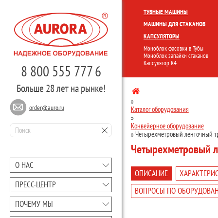
КОМПЛЕКСНЫЕ ЛИНИИ
МОНО
ТУБНЫЕ МАШИНЫ
МАШИНЫ ДЛЯ СТАКАНОВ
КАПСУЛЯТОРЫ
Моноблок фасовки в Тубы
Моноблок запайки стаканов
Капсулятор К4
8 800 555 777 6
Больше 28 лет на рынке!
»
order@auro.ru
Каталог оборудования
»
Конвейерное оборудование
»
Четырехметровый ленточный т
Четырехметровый л
О НАС
ОПИСАНИЕ
ХАРАКТЕРИ
ПРЕCC-ЦЕНТР
ВОПРОСЫ ПО ОБОРУДОВА
ПОЧЕМУ МЫ