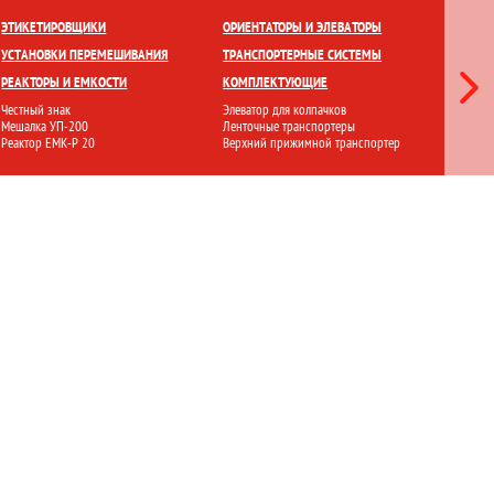
ЕТКИ
ПРИГОТОВЛЕНИЕ И ХРАНЕНИЕ
ПЕРЕМЕШИВАНИЕ
ЭТИКЕТИРОВЩИКИ
ОРИЕНТАТОРЫ И ЭЛЕВАТОРЫ
ЛАМИНА
УСТАНОВКИ ПЕРЕМЕШИВАНИЯ
ТРАНСПОРТЕРНЫЕ СИСТЕМЫ
СТЕРИЛ
РЕАКТОРЫ И ЕМКОСТИ
КОМПЛЕКТУЮЩИЕ
ФИЛЬТР
Честный знак
Элеватор для колпачков
Ламинарн
Мешалка УП-200
Ленточные транспортеры
Стерилиз
Реактор ЕМК-Р 20
Верхний прижимной транспортер
Установ