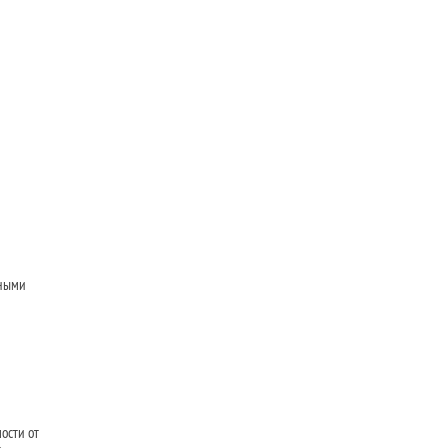
чными
ости от