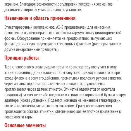
экраном. Благодаря возможности регулировки положения элементов
достигается широкая универсальность установки.
Назначение и область применения
Этикетировочный комплекс мод. АЭ-5 предназначен для нанесения
самоклеящихся непрозрачных этикеток на тару/упаковку цилиндрической
формы. Оборудование применяется на предприятиях, выпускающих
фармацевтическую продукцию в стеклянных флаконах (растворы, капли и
другие лекарственные препараты).
Принцип работы
Тара с поворотного стола выдачи тары по транспортеру поступает в зону
этикетирования. Датчик наличия тары запускает привод аппликатора при
входе флакона в зону его действия, проматывая подложку рулона этикеток
через аппликатор. При протяжке через аппликатор рулона лента
протягивается через датчик этикеток. Этикетка отделяется от носителя
(подложки) за счет перегиба подложки из силиконизированной бумаги вокруг
адаптера (ножа) установки. Подается команда на механизм этикетировки,
после чего этикетка захватывается флаконом. Сразу после нанесения
производится обкатка этикетки, обеспечивающая ее плотное прилегание к
поверхности тары.
Основные элементы