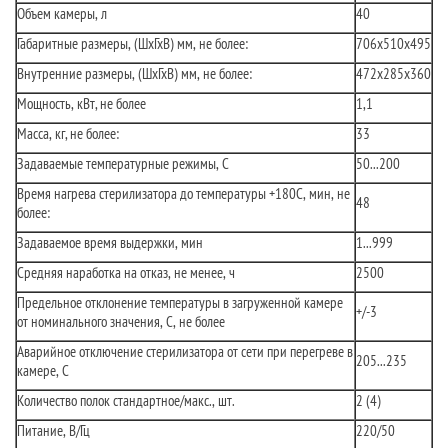
Объем камеры, л
40
Габаритные размеры, (ШхГхВ) мм, не более:
706х510х495
Внутренние размеры, (ШхГхВ) мм, не более:
472х285х360
Мощность, кВт, не более
1,1
Масса, кг, не более:
33
Задаваемые температурные режимы, С
50...200
Время нагрева стерилизатора до температуры +180С, мин, не
48
более:
Задаваемое время выдержки, мин
1...999
Средняя наработка на отказ, не менее, ч
2500
Предельное отклонение температуры в загруженной камере
+/-3
от номинального значения, С, не более
Аварийное отключение стерилизатора от сети при перегреве в
205...235
камере, С
Количество полок стандартное/макс., шт.
2 (4)
Питание, В/Гц
220/50