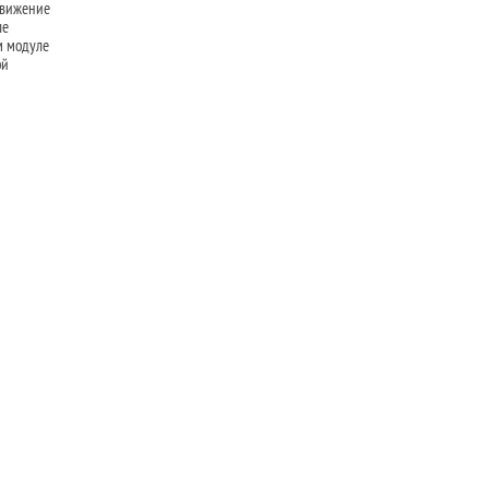
движение
ые
м модуле
ой