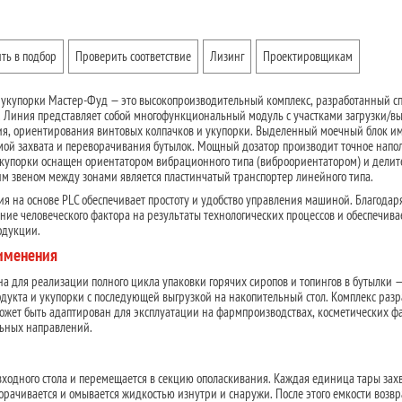
ть в подбор
Проверить соответствие
Лизинг
Проектировщикам
 укупорки Мастер-Фуд — это высокопроизводительный комплекс, разработанный с
в. Линия представляет собой многофункциональный модуль с участками загрузки/в
ия, ориентирования винтовых колпачков и укупорки. Выделенный моечный блок и
емой захвата и переворачивания бутылок. Мощный дозатор производит точное напо
укупорки оснащен ориентатором вибрационного типа (виброориентатором) и дели
м звеном между зонами является пластинчатый транспортер линейного типа.
я на основе PLC обеспечивает простоту и удобство управления машиной. Благодар
ие человеческого фактора на результаты технологических процессов и обеспечива
одукции.
рименения
 для реализации полного цикла упаковки горячих сиропов и топингов в бутылки 
одукта и укупорки с последующей выгрузкой на накопительный стол. Комплекс разр
ожет быть адаптирован для эксплуатации на фармпроизводствах, косметических ф
льных направлений.
 входного стола и перемещается в секцию ополаскивания. Каждая единица тары зах
рачивается и омывается жидкостью изнутри и снаружи. После этого емкости возв