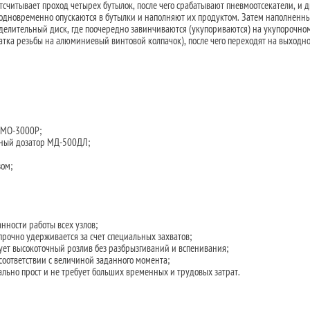
тсчитывает проход четырех бутылок, после чего срабатывают пневмоотсекатели, и 
 одновременно опускаются в бутылки и наполняют их продуктом. Затем наполненн
делительный диск, где поочередно завинчиваются (укупориваются) на укупорочно
тка резьбы на алюминиевый винтовой колпачок), после чего переходят на выходн
 МО-3000Р;
ный дозатор МД-500ДЛ;
зом;
анности работы всех узлов;
рочно удерживается за счет специальных захватов;
ет высокоточный розлив без разбрызгиваний и вспенивания;
соответствии с величиной заданного момента;
льно прост и не требует больших временных и трудовых затрат.