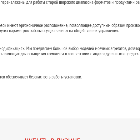
 переналажены для работы с тарой широкого диапазона форматов и продуктами р
овок имеют эргономичное расположение, позволяющее доступным образом произво
ругих параметров работы осуществляется на общей панели управления.
модификациях. Мы предлагаем большой выбор моделей моечных агрегатов, дозато
оставляющих для оснащения комплекса в соответствии с индивидуальными предпо
ов обеспечивает безопасность работы установки.