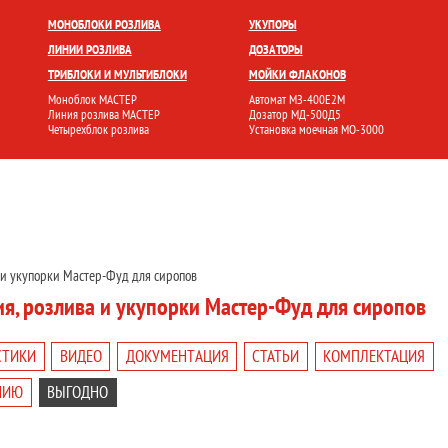
БЛОКИ
УКУПОРКА
РОЗЛИВ И ФАСОВКА
МОЙКА ТАРЫ
НАКЛЕЙКА ЭТИК
МОНОБЛОКИ РОЗЛИВА
УКУПОРЫ
ЛИНИИ РОЗЛИВА
ДОЗАТОРЫ
ТРИБЛОКИ И МУЛЬТИБЛОКИ
МОЙКИ ФЛАКОНОВ
Моноблок МАСТЕР
Автомат МЗ-400Е2М
Линия розлива МАСТЕР
Дозатор МД-500Д5
Четырехблок розлива
Установка моечная МО-3000
 и укупорки Мастер-Фуд для сиропов
я, розлива и укупорки Мастер-Фуд для сиропов
СТИКИ
ВИДЕО
ДОКУМЕНТАЦИЯ
СТАТЬИ
КОМПЛЕКТАЦИЯ
НИЮ
ВЫГОДНО