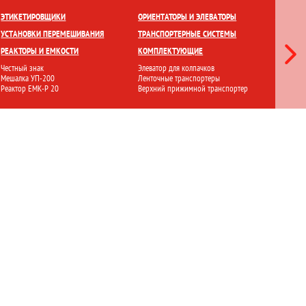
ЕТКИ
ПРИГОТОВЛЕНИЕ И ХРАНЕНИЕ
ПЕРЕМЕШИВАНИЕ
ЭТИКЕТИРОВЩИКИ
ОРИЕНТАТОРЫ И ЭЛЕВАТОРЫ
ЛАМИНА
УСТАНОВКИ ПЕРЕМЕШИВАНИЯ
ТРАНСПОРТЕРНЫЕ СИСТЕМЫ
СТЕРИЛ
РЕАКТОРЫ И ЕМКОСТИ
КОМПЛЕКТУЮЩИЕ
ФИЛЬТР
Честный знак
Элеватор для колпачков
Ламинарн
Мешалка УП-200
Ленточные транспортеры
Стерилиз
Реактор ЕМК-Р 20
Верхний прижимной транспортер
Установ