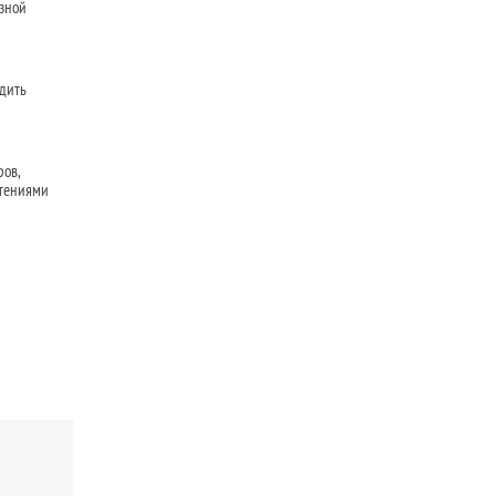
азной
дить
ров,
чтениями