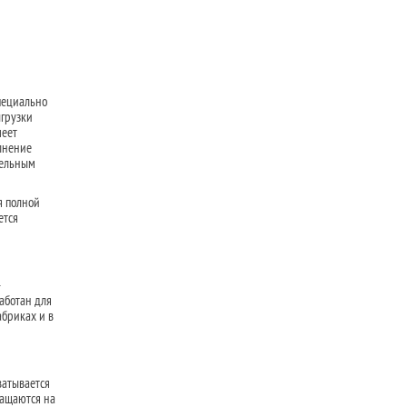
пециально
ыгрузки
меет
лнение
тельным
я полной
ется
—
аботан для
абриках и в
ватывается
ращаются на