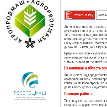
Оставить заявку
Добави
Линия ополаскивания, розлива и
для упаковки сиропов и топинго
тары, ополаскивания, дозирован
оригинальное устройство с сист
сразу четырех бутылок. Модуль 
диском на 12 позиций. Связующи
Прецизионная система управлени
автоматизации исключается влиян
стандартизация выпускаемой пр
Назначение и область п
Линия Мастер-Фуд предназначена
ополаскивания тары, розлива пр
компаний пищевой отрасли, но м
деятельности других индустриа
Принцип работы
Тара поступает на транспортер с
специальным держателем, перево