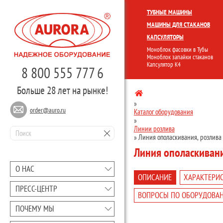
КОМПЛЕКСНЫЕ ЛИНИИ
МОНО
ТУБНЫЕ МАШИНЫ
МАШИНЫ ДЛЯ СТАКАНОВ
КАПСУЛЯТОРЫ
Моноблок фасовки в Тубы
Моноблок запайки стаканов
Капсулятор К4
8 800 555 777 6
Больше 28 лет на рынке!
»
order@auro.ru
Каталог оборудования
»
Линии розлива
»
Линия ополаскивания, розлива
Линия ополаскивани
О НАС
ОПИСАНИЕ
ХАРАКТЕРИ
ПРЕCC-ЦЕНТР
ВОПРОСЫ ПО ОБОРУДОВА
ПОЧЕМУ МЫ