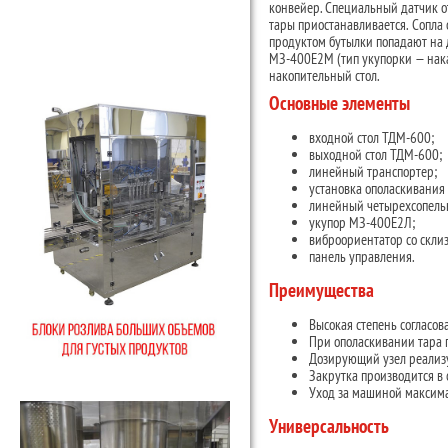
конвейер. Специальный датчик о
тары приостанавливается. Сопла
продуктом бутылки попадают на 
МЗ-400Е2М (тип укупорки — нака
накопительный стол.
Основные элементы
входной стол ТДМ-600;
выходной стол ТДМ-600;
линейный транспортер;
установка ополаскивания
линейный четырехсопель
укупор МЗ-400Е2Л;
виброориентатор со скли
панель управления.
Преимущества
Высокая степень согласов
При ополаскивании тара п
Дозирующий узел реализу
Закрутка производится в 
Уход за машиной максима
Универсальность