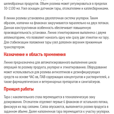
шелеобразных продуктов. Объем розлива может регулироваться в пределах
30-1100 мл. Узел оснащен датчиком тары, отсекателями и каплесборниками.
В линии розлива установлена двухпоточная система укупорки. Таким
образом, колпачки на флаконах закручиваются параллельно на двух потоках.
Данная конструктивная особенность обеспечивает повышенную
производительность установки. Линия этикетирования выполнена с двумя
аппликаторами, что позволяет наносить одну или сразу две этикетки на тару.
Для стабилизации положения тары узел дополнен верхним прижимным
транспортером.
Назначение и область применения
Линия предназначена для автоматизированного выполнения цикла
операций по розливу продукта, укупорке и этикетированию. Оборудование
может использоваться для розлива антисептиков и дезинфицирующих
средств на основе ЧАС-ов, ПАВ-содержащих концентратов и растворителей, а
также фармацевтических и ветеринарных препаратов и санитайзеров.
Принцип работы
Тара с накопительного стола перемещается в технологическую зону
дозирования. Отсекатели отделяют первые 6 флаконов от остального потока,
фиксируя их под соплами. Сопла опускаются, выполняется розлив продукта в
заданном объеме. Далее наполненная тара перемещается к участку укупорки.