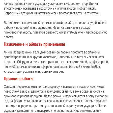
каналу подвода к зоне укупорки установлен виброориентатор. Линия
этикетировки оснащена высокоточным аппликатором и обкатчиком.
Встроенный датировщик автоматически проставляет дату на этикетке.
Линия имеет современный промышленный дизайн, отличается удобством в
работе и простотой в эксплуатации. Машина развивает высокую
производительность, при этом демонстрирует стабильную и бесперебойную
работу.
Назначение и область применения
Линия предназначена для дозированной подачи продукта во флаконы,
ориентирования и закрутки колпачков, нанесения на тару самоклеящихся
этикеток. Оборудование может применяться в косметической, парфюмерной,
пищевой промышленности, сфере производства бытовой химии, БАДов,
жидкости для розлива электронных сигарет.
Принцип работы
Флаконы перемещаются по транспортеру и попадают в посадочные гнезда
поворотной звезды, движутся в зону дозирования, в зоне розлива система
производит розлив продукта. Далее флаконы перемещаются в зону укупорки
где, на флакон устанавливается колпачок и закручивается. Наличие флакона
в позиции определяет датчик, установленный перед узлом укупорки. После
укупорки флаконы по транспортеру попадают на линию этикетировки и