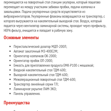
перемещаются на поворотный стол станции укупорки, который пошагово
перемещает их между участками забивки пробки, подачи колпачка и
завальцовки. Подача укупорочных средств осуществляется из
виброориентаторов. Укупоренные флаконы возвращаются на транспортер, с
которого выгружаются на накопительный выходной стол. Воздух, который
подается через вентилятор ламинарной системы, проходит через префильтр,
HEPA фильтр, очищается и попадает в рабочую зону.
Основные элементы
Перистальтический дозатор МДП-200Л;
Автомат закаточный МЗ-400Е2М;
Ориентатор колпачков ОК-2000;
Ориентатор пробок ОП-2000;
Емкость для приготовления продукта ЕМК-Р100 с мешалкой;
Входной накопительный стол ТДМ-600;
Выходной накопительный стол ТДМ-600;
Межоперационный поворотный стол ТДМ-600;
Транспортер линейный серии ТЛ;
Ламинарное укрытие ЛАМ-ЭКО;
Панель управления.
Преимущества