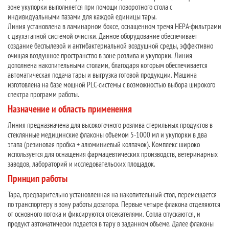
зоне укупорки выполняется при помощи поворотного стола с
индивидуальными пазами для каждой единицы тары.
Линия установлена в ламинарном боксе, оснащенном тремя НЕРА-фильтрами
с двухэтапной системой очистки. Данное оборудование обеспечивает
создание беспылевой и антибактериальной воздушной среды, эффективно
очищая воздушное пространство в зоне розлива и укупорки. Линия
дополнена накопительными столами, благодаря которым обеспечивается
автоматическая подача тары и выгрузка готовой продукции. Машина
изготовлена на базе мощной PLC-системы с возможностью выбора широкого
спектра программ работы.
Назначение и область применения
Линия предназначена для высокоточного розлива стерильных продуктов в
стеклянные медицинские флаконы объемом 5-1000 мл и укупорки в два
этапа (резиновая пробка + алюминиевый колпачок). Комплекс широко
используется для оснащения фармацевтических производств, ветеринарных
заводов, лабораторий и исследовательских площадок.
Принцип работы
Тара, предварительно установленная на накопительный стол, перемещается
по транспортеру в зону работы дозатора. Первые четыре флакона отделяются
от основного потока и фиксируются отсекателями. Сопла опускаются, и
продукт автоматически подается в тару в заданном объеме. Далее флаконы