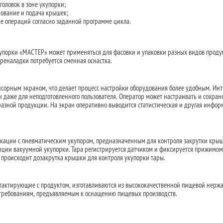
оловок в зоне укупорки;
ование и подача крышек;
е операций согласно заданной программе цикла.
упорки «МАСТЕР» может применяться для фасовки и упаковки разных видов проду
реналадки потребуется сменная оснастка.
сорным экраном, что делает процесс настройки оборудования более удобным. Ин
 даже для неподготовленного пользователя. Оператор может настраивать и сохран
азной продукции. На экран оперативно выводится статистическая и другая инфор
кации с пневматическим укупором, предназначенным для контроля закрутки крыш
анции вакуумной укупорки. Тара регистрируется датчиком и фиксируется прижимом
и происходит дозакрутка крышки для контроля укупорки тары.
нтактирующие с продуктом, изготавливаются из высококачественной пищевой нер
м требованиям, предъявляемым к оснащению пищевых производств.