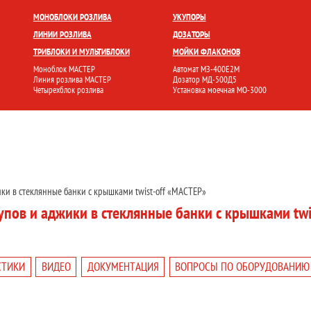
БЛОКИ
УКУПОРКА
РОЗЛИВ И ФАСОВКА
МОЙКА ТАРЫ
НАКЛЕЙКА ЭТИК
МОНОБЛОКИ РОЗЛИВА
УКУПОРЫ
ЛИНИИ РОЗЛИВА
ДОЗАТОРЫ
ТРИБЛОКИ И МУЛЬТИБЛОКИ
МОЙКИ ФЛАКОНОВ
Моноблок МАСТЕР
Автомат МЗ-400Е2М
Линия розлива МАСТЕР
Дозатор МД-500Д5
Четырехблок розлива
Установка моечная МО-3000
ки в стеклянные банки с крышками twist-off «МАСТЕР»
упов и аджики в стеклянные банки с крышками twis
СТИКИ
ВИДЕО
ДОКУМЕНТАЦИЯ
ВОПРОСЫ ПО ОБОРУДОВАНИЮ