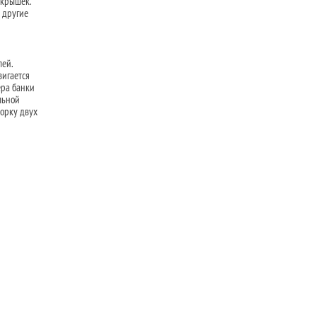
 крышек.
 другие
лей.
вигается
ера банки
льной
порку двух