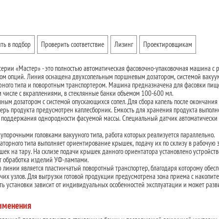
ть в подбор
Проверить соответствие
Лизинг
Проектировщикам
ерии «Мастер» - это полностью автоматическая фасовочно-упаковочная машина с 
м опций. Линия оснащена двухсопельным поршневым дозатором, системой вакуу
рного типа и поворотным транспортером. Машина предназначена для фасовки пищ
м числе с вкраплениями, в стеклянные банки объемом 100-600 мл.
ным дозатором с системой опускающихся сопел. Для сбора капель после окончания
рь продукта предусмотрен каплесборник. Емкость для хранения продукта выполн
 поддержания однородности фасуемой массы. Специальный датчик автоматически
купорочными головками вакууного типа, работа которых реализуется параллельно.
аторного типа выполняет ориентирование крышек, подачу их по склизу в рабочую 
ек на тару. На склизе подачи крышек данного ориентатора установлено устройств
т обработка изделий УФ-лампами.
линии является пластинчатый поворотный транспортер, благодаря которому обесп
чих узлов. Для выгрузки готовой продукции предусмотрена зона приема с накопит
ть установки зависит от индивидуальных особенностей эксплуатации и может разв
рименения