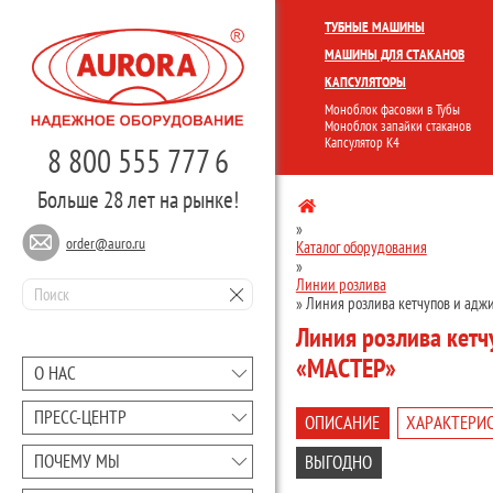
КОМПЛЕКСНЫЕ ЛИНИИ
МОНО
ТУБНЫЕ МАШИНЫ
МАШИНЫ ДЛЯ СТАКАНОВ
КАПСУЛЯТОРЫ
Моноблок фасовки в Тубы
Моноблок запайки стаканов
Капсулятор К4
8 800 555 777 6
Больше 28 лет на рынке!
»
order@auro.ru
Каталог оборудования
»
Линии розлива
»
Линия розлива кетчупов и аджи
Линия розлива кетч
«МАСТЕР»
О НАС
ПРЕCC-ЦЕНТР
ОПИСАНИЕ
ХАРАКТЕРИ
ПОЧЕМУ МЫ
ВЫГОДНО