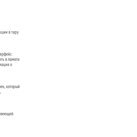
кции в тару
терфейс
ять в памяти
мация о
ек, который
,
жавеющей