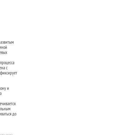
развитым
мной
евых
 процесса
ена с
 фиксирует
зону и
о
ечивается
ельным
иваться до