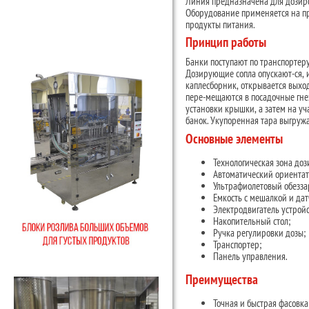
Линия предназначена для дозир
Оборудование применяется на пр
продукты питания.
Принцип работы
Банки поступают по транспортеру
Дозирующие сопла опускают-ся, и
каплесборник, открывается выход
пере-мещаются в посадочные гнез
установки крышки, а затем на уч
банок. Укупоренная тара выгружа
Основные элементы
Технологическая зона доз
Автоматический ориентат
Ультрафиолетовый обезза
Емкость с мешалкой и да
Электродвигатель устрой
Накопительный стол;
Ручка регулировки дозы;
Транспортер;
Панель управления.
Преимущества
Точная и быстрая фасовка