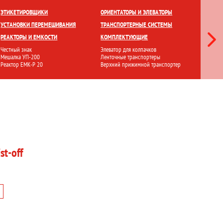
ЕТКИ
ПРИГОТОВЛЕНИЕ И ХРАНЕНИЕ
ПЕРЕМЕШИВАНИЕ
ЭТИКЕТИРОВЩИКИ
ОРИЕНТАТОРЫ И ЭЛЕВАТОРЫ
ЛАМИНА
УСТАНОВКИ ПЕРЕМЕШИВАНИЯ
ТРАНСПОРТЕРНЫЕ СИСТЕМЫ
СТЕРИЛ
РЕАКТОРЫ И ЕМКОСТИ
КОМПЛЕКТУЮЩИЕ
ФИЛЬТР
Честный знак
Элеватор для колпачков
Ламинарн
Мешалка УП-200
Ленточные транспортеры
Стерилиз
Реактор ЕМК-Р 20
Верхний прижимной транспортер
Установ
t-off