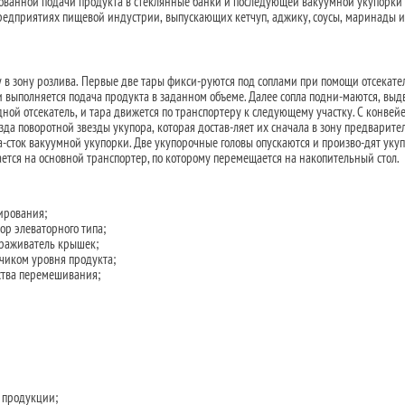
ованной подачи продукта в стеклянные банки и последующей вакуумной укупорки
едприятиях пищевой индустрии, выпускающих кетчуп, аджику, соусы, маринады и
 в зону розлива. Первые две тары фикси-руются под соплами при помощи отсекате
 выполняется подача продукта в заданном объеме. Далее сопла подни-маются, выд
ной отсекатель, и тара движется по транспортеру к следующему участку. С конвей
да поворотной звезды укупора, которая достав-ляет их сначала в зону предварите
а-сток вакуумной укупорки. Две укупорочные головы опускаются и произво-дят уку
ется на основной транспортер, по которому перемещается на накопительный стол.
ирования;
ор элеваторного типа;
раживатель крышек;
тчиком уровня продукта;
ства перемешивания;
 продукции;