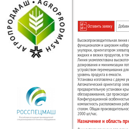
Оставить заявку
Добави
Высокопроизводительная линия с
функционалом и широким наборо
укупорки, ориентатором элевато
жидких и вязких продуктов, в то
Линия укомплектована высокоточ
дозирования и минимизации поте
устройством перемешивания для
уровень продукта в емкости.
Установка изготовлена с двумя у
Автоматический ориентатор элев
предварительную установки крыш
обеззараживания, где происходи
Конфигурационной особенностью 
компактность расположения рабо
столом. Общая производительнос
2000 шт/час.
Назначение и область п