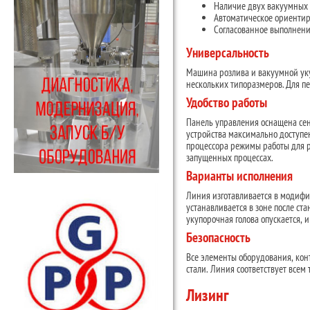
Наличие двух вакуумных г
Автоматическое ориентир
Согласованное выполнени
Универсальность
Машина розлива и вакуумной ук
нескольких типоразмеров. Для пе
Удобство работы
Панель управления оснащена сен
устройства максимально доступен
процессора режимы работы для р
запущенных процессах.
Варианты исполнения
Линия изготавливается в модифи
устанавливается в зоне после ст
укупорочная голова опускается, 
Безопасность
Все элементы оборудования, ко
стали. Линия соответствует все
Лизинг