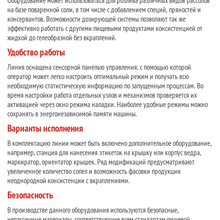
Оборудование может использоваться для розлива различных видов рассолов
на базе поваренной соли, в том числе с добавлением специй, пряностей и
консервантов. Возможности дозирующей системы позволяют так же
эффективно работать с другими пищевыми продуктами консистенцией от
жидкой до гелеобразной без вкраплений.
Удобство работы
Линия оснащена сенсорной панелью управления, с помощью которой
оператор может легко настроить оптимальный режим и получать всю
необходимую статистическую информацию по запущенным процессам. Во
время настройки работа отдельных узлов и механизмов проверяется их
активацией через окно режима наладки. Наиболее удобные режимы можно
сохранять в энергонезависимой памяти машины.
Варианты исполнения
В комплектацию линии может быть включено дополнительное оборудование,
например, станция для нанесения этикеток на крышку или корпус ведра,
маркиратор, ориентатор крышек. Ряд модификаций предусматривают
увеличенное количество сопел и возможность фасовки продукции
неоднородной консистенции с вкраплениями.
Безопасность
В производстве данного оборудования используются безопасные,
нетоксичные материалы, соответствующие всем стандартам пищевой