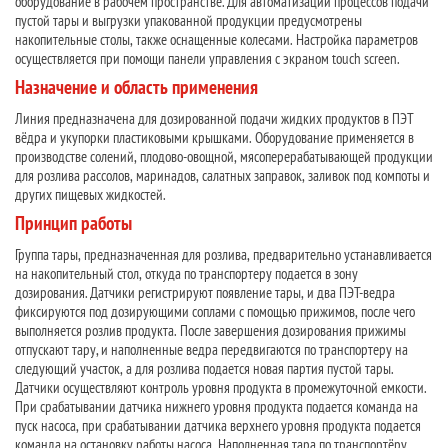
оборудование в рабочем пространстве. Для автоматизации процессов подачи
пустой тары и выгрузки упакованной продукции предусмотрены
накопительные столы, также оснащенные колесами. Настройка параметров
осуществляется при помощи панели управления с экраном touch screen.
Назначение и область применения
Линия предназначена для дозированной подачи жидких продуктов в ПЭТ
вёдра и укупорки пластиковыми крышками. Оборудование применяется в
производстве солений, плодово-овощной, мясоперерабатывающей продукции
для розлива рассолов, маринадов, салатных заправок, заливок под компоты и
других пищевых жидкостей.
Принцип работы
Группа тары, предназначенная для розлива, предварительно устанавливается
на накопительный стол, откуда по транспортеру подается в зону
дозирования. Датчики регистрируют появление тары, и два ПЭТ-ведра
фиксируются под дозирующими соплами с помощью прижимов, после чего
выполняется розлив продукта. После завершения дозирования прижимы
отпускают тару, и наполненные ведра передвигаются по транспортеру на
следующий участок, а для розлива подается новая партия пустой тары.
Датчики осуществляют контроль уровня продукта в промежуточной емкости.
При срабатывании датчика нижнего уровня продукта подается команда на
пуск насоса, при срабатывании датчика верхнего уровня продукта подается
команда на остановку работы насоса. Наполненная тара по транспортёру