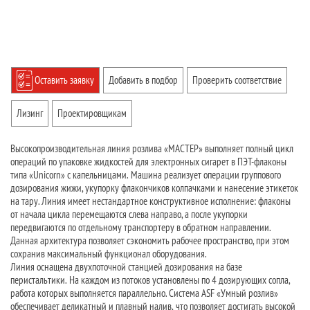
Оставить заявку
Добавить в подбор
Проверить соответствие
Лизинг
Проектировщикам
Высокопроизводительная линия розлива «МАСТЕР» выполняет полный цикл
операций по упаковке жидкостей для электронных сигарет в ПЭТ-флаконы
типа «Unicorn» с капельницами. Машина реализует операции группового
дозирования жижи, укупорку флакончиков колпачками и нанесение этикеток
на тару. Линия имеет нестандартное конструктивное исполнение: флаконы
от начала цикла перемещаются слева направо, а после укупорки
передвигаются по отдельному транспортеру в обратном направлении.
Данная архитектура позволяет сэкономить рабочее пространство, при этом
сохранив максимальный функционал оборудования.
Линия оснащена двухпоточной станцией дозирования на базе
перистальтики. На каждом из потоков установлены по 4 дозирующих сопла,
работа которых выполняется параллельно. Система ASF «Умный розлив»
обеспечивает деликатный и плавный налив, что позволяет достигать высокой