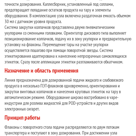
точности дозирования. Каплесборник, установленный под соплами,
предотвращает попадание остатков продукта на тару и элементы
оборудования. В комплектацию узла включена раздаточная емкость объемом
30 мл с датчиком уровня продукта.
Система закрутки колпачков представлена двумя пневматическими
укупорами со сменными головками. Ориентатор дискового типа выполняет
позиционирование колпачков, подачу их в зону укупорки и предварительную
установку на флаконы. Перемещение тары на участке укупорки
осуществляется пошагово при помощи поворотной звезды. Система
этикетирования адаптирована к нанесению непрозрачных самоклеящихся
этикеток. Сразу после аппликации этикетки разглаживаются обкатчиком.
Назначение и область применения
Линия предназначена для дозированной подачи жидкого и слабовязкого
продукта в несколько ПЭТ-флаконов одновременно, ориентирования и
закрутки винтовых колпачков и нанесения круговых этикеток на тару в
автоматическом режиме. Оборудование широко востребовано в vape-
индустрии для розлива жидкостей для POD-устройств и других видов
электронных сигарет.
Принцип работы
Флаконы с поворотного стола подачи распределяются по двум потокам
транспортера и поступают в зону дозирования. При достижении узла