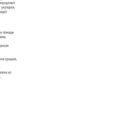
 определяет
т укупорки.
ещает
при помощи
лива.
ханизм
ния крышек,
влена из
.