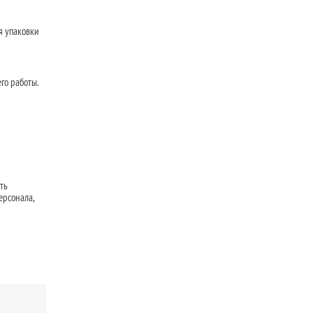
я упаковки
го работы.
ть
ерсонала,