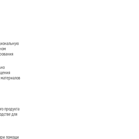
кциональную
нном
ирования
ьно
ащения
х материалов
го продукта
одстве для
 при помощи