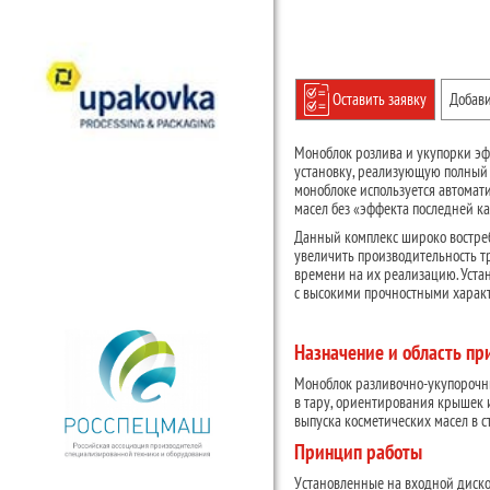
Оставить заявку
Добави
Моноблок розлива и укупорки э
установку, реализующую полный 
моноблоке используется автомат
масел без «эффекта последней ка
Данный комплекс широко востреб
увеличить производительность т
времени на их реализацию. Уста
с высокими прочностными харак
Назначение и область п
Моноблок разливочно-укупорочн
в тару, ориентирования крышек 
выпуска косметических масел в 
Принцип работы
Установленные на входной диско