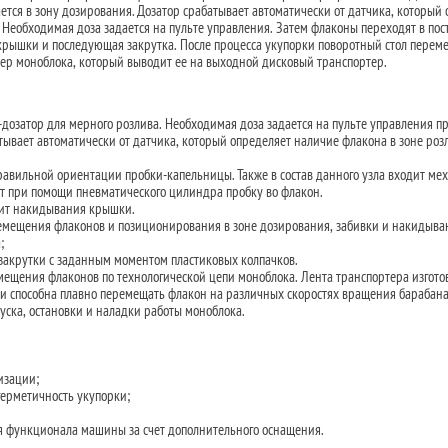
ется в зону дозирования. Дозатор срабатывает автоматически от датчика, который
 Необходимая доза задается на пульте управления. Затем флаконы переходят в пос
рышки и последующая закрутка. После процесса укупорки поворотный стол перем
ер моноблока, который выводит ее на выходной дисковый транспортер.
-дозатор для мерного розлива. Необходимая доза задается на пульте управления 
тывает автоматически от датчика, который определяет наличие флакона в зоне роз
равильной ориентации пробки-капельницы. Также в состав данного узла входит ме
ет при помощи пневматического цилиндра пробку во флакон.
ит накидывания крышки.
емещения флаконов и позиционирования в зоне дозирования, забивки и накидыва
;
 закрутки с заданным моментом пластиковых колпачков.
мещения флаконов по технологической цепи моноблока. Лента транспортера изгото
и способна плавно перемещать флакон на различных скоростях вращения барабана
уска, остановки и наладки работы моноблока.
изации;
герметичность укупорки;
 функционала машины за счет дополнительного оснащения.