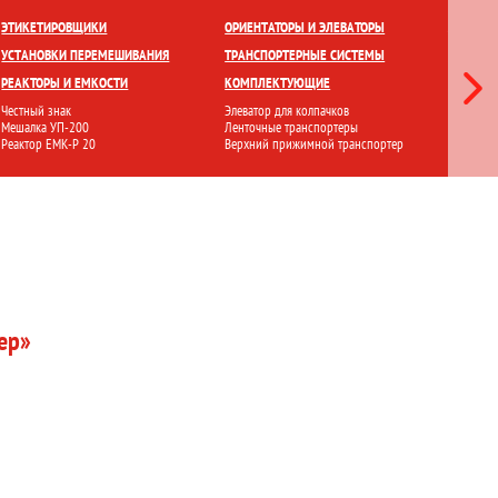
ЕТКИ
ПРИГОТОВЛЕНИЕ И ХРАНЕНИЕ
ПЕРЕМЕШИВАНИЕ
ЭТИКЕТИРОВЩИКИ
ОРИЕНТАТОРЫ И ЭЛЕВАТОРЫ
ЛАМИНА
УСТАНОВКИ ПЕРЕМЕШИВАНИЯ
ТРАНСПОРТЕРНЫЕ СИСТЕМЫ
СТЕРИЛ
РЕАКТОРЫ И ЕМКОСТИ
КОМПЛЕКТУЮЩИЕ
ФИЛЬТР
Честный знак
Элеватор для колпачков
Ламинарн
Мешалка УП-200
Ленточные транспортеры
Стерилиз
Реактор ЕМК-Р 20
Верхний прижимной транспортер
Установ
ер»