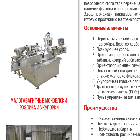
поворотного стола тара перемеща
наличие флакона в зоне розлива.
Здесь происходит накидывание к
готовую продукцию на транспорт
Основные элементы
Перистальтический насос
настройки. Дозатор сраба
Дозирующее сопло.
Ориентатор пробок для п
забивки, который забива
Ориентатор крышек служ
Поворотный стол для пер
а также укупорке флакона
Укупорочная головка для
Транспортер служит пере
полиаксиметилена (РОМ) 
Пульт управления для зап
Преимущества
Высокая степень автомат
Точность дозирования и 
Небольшие габариты;
Возможность расширения