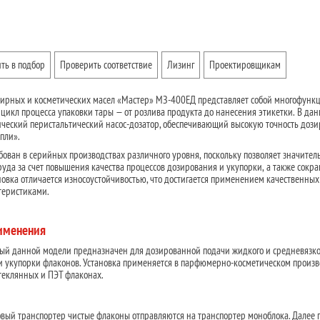
ть в подбор
Проверить соответствие
Лизинг
Проектировщикам
фирных и косметических масел «Мастер» МЗ-400ЕД представляет собой многофун
цикл процесса упаковки тары — от розлива продукта до нанесения этикетки. В да
ический перистальтический насос-дозатор, обеспечивающий высокую точность доз
пли».
ован в серийных производствах различного уровня, поскольку позволяет значител
руда за счет повышения качества процессов дозирования и укупорки, а также сокр
новка отличается износоустойчивостью, что достигается применением качественны
теристиками.
рименения
ый данной модели предназначен для дозированной подачи жидкого и средневязко
и укупорки флаконов. Установка применяется в парфюмерно-косметическом произв
стеклянных и ПЭТ флаконах.
вый транспортер чистые флаконы отправляются на транспортер моноблока. Далее