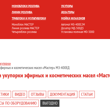
БЛОКИ
УКУПОРКА
РОЗЛИВ И ФАСОВКА
МОЙКА ТАРЫ
НАКЛЕЙКА ЭТИК
МОНОБЛОКИ РОЗЛИВА
УКУПОРЫ
ЛИНИИ РОЗЛИВА
ДОЗАТОРЫ
ТРИБЛОКИ И МУЛЬТИБЛОКИ
МОЙКИ ФЛАКОНОВ
Моноблок МАСТЕР
Автомат МЗ-400Е2М
Линия розлива МАСТЕР
Дозатор МД-500Д5
Четырехблок розлива
Установка моечная МО-3000
укупорки
эфирных и косметических масел «Мастер» МЗ-400ЕД
 укупорки эфирных и косметических масел «Маст
СТИКИ
ВИДЕО
ОТЗЫВЫ
ДОКУМЕНТАЦИЯ
СТАТЬИ
СЫ ПО ОБОРУДОВАНИЮ
ВЫГОДНО