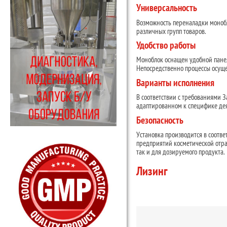
Универсальность
Возможность переналадки монобл
различных групп товаров.
Удобство работы
Моноблок оснащен удобной панел
Непосредственно процессы осущ
Варианты исполнения
В соответствии с требованиями 
адаптированном к специфике де
Безопасность
Установка производится в соотв
предприятий косметической отрас
так и для дозируемого продукта.
Лизинг