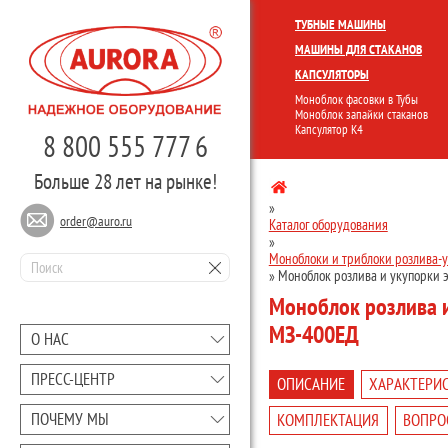
КОМПЛЕКСНЫЕ ЛИНИИ
МОНО
ТУБНЫЕ МАШИНЫ
МАШИНЫ ДЛЯ СТАКАНОВ
КАПСУЛЯТОРЫ
Моноблок фасовки в Тубы
Моноблок запайки стаканов
Капсулятор К4
8 800 555 777 6
Больше 28 лет на рынке!
»
order@auro.ru
Каталог оборудования
»
Моноблоки и триблоки розлива-
»
Моноблок розлива и укупорки 
Моноблок розлива и
МЗ-400ЕД
О НАС
ПРЕCC-ЦЕНТР
ОПИСАНИЕ
ХАРАКТЕРИ
ПОЧЕМУ МЫ
КОМПЛЕКТАЦИЯ
ВОПРО