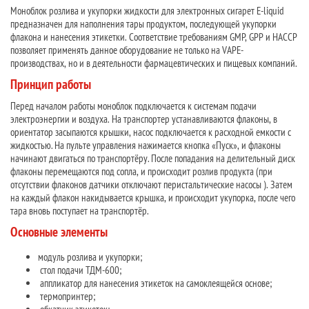
Моноблок розлива и укупорки жидкости для электронных сигарет E-liquid
предназначен для наполнения тары продуктом, последующей укупорки
флакона и нанесения этикетки. Соответствие требованиям GMP, GPP и HACCP
позволяет применять данное оборудование не только на VAPE-
производствах, но и в деятельности фармацевтических и пищевых компаний.
Принцип работы
Перед началом работы моноблок подключается к системам подачи
электроэнергии и воздуха. На транспортер устанавливаются флаконы, в
ориентатор засыпаются крышки, насос подключается к расходной емкости с
жидкостью. На пульте управления нажимается кнопка «Пуск», и флаконы
начинают двигаться по транспортёру. После попадания на делительный диск
флаконы перемещаются под сопла, и происходит розлив продукта (при
отсутствии флаконов датчики отключают перистальтические насосы ). Затем
на каждый флакон накидывается крышка, и происходит укупорка, после чего
тара вновь поступает на транспортёр.
Основные элементы
модуль розлива и укупорки;
стол подачи ТДМ-600;
аппликатор для нанесения этикеток на самоклеящейся основе;
термопринтер;