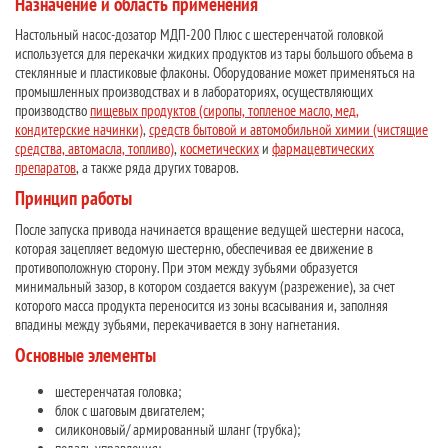
Назначение и область применения
Настольный насос-дозатор МДП-200 Плюс с шестеренчатой головкой
используется для перекачки жидких продуктов из тары большого объема в
стеклянные и пластиковые флаконы. Оборудование может применяться на
промышленных производствах и в лабораториях, осуществляющих
производство
пищевых продуктов (сиропы, топленое масло, мед,
кондитерские начинки)
,
средств бытовой и автомобильной химии (чистящие
средства, автомасла, топливо)
,
косметических
и
фармацевтических
препаратов
, а также ряда других товаров.
Принцип работы
После запуска привода начинается вращение ведущей шестерни насоса,
которая зацепляет ведомую шестерню, обеспечивая ее движение в
противоположную сторону. При этом между зубьями образуется
минимальный зазор, в котором создается вакуум (разрежение), за счет
которого масса продукта переносится из зоны всасывания и, заполняя
впадины между зубьями, перекачивается в зону нагнетания.
Основные элементы
шестеренчатая головка;
блок с шаговым двигателем;
силиконовый/ армированный шланг (трубка);