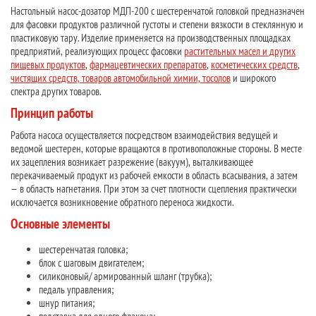
Настольный насос-дозатор МДП-200 с шестеренчатой головкой предназначен
для фасовки продуктов различной густоты и степени вязкости в стеклянную и
пластиковую тару. Изделие применяется на производственных площадках
предприятий, реализующих процесс фасовки
растительных масел и других
пищевых продуктов
,
фармацевтических препаратов
,
косметических средств
,
чистящих средств, товаров автомобильной химии, тосолов
и широкого
спектра других товаров.
Принцип работы
Работа насоса осуществляется посредством взаимодействия ведущей и
ведомой шестерен, которые вращаются в противоположные стороны. В месте
их зацепления возникает разрежение (вакуум), выталкивающее
перекачиваемый продукт из рабочей емкости в область всасывания, а затем
— в область нагнетания. При этом за счет плотности сцепления практически
исключается возникновение обратного переноса жидкости.
Основные элементы
шестеренчатая головка;
блок с шаговым двигателем;
силиконовый/ армированный шланг (трубка);
педаль управления;
шнур питания;