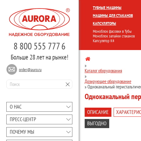
КОМПЛЕКСНЫЕ ЛИНИИ
МОНО
ТУБНЫЕ МАШИНЫ
МАШИНЫ ДЛЯ СТАКАНОВ
КАПСУЛЯТОРЫ
Моноблок фасовки в Тубы
Моноблок запайки стаканов
Капсулятор К4
8 800 555 777 6
Больше 28 лет на рынке!
»
order@auro.ru
Каталог оборудования
»
Дозирующее оборудование
»
Одноканальный перистальтиче
Одноканальный пер
О НАС
ОПИСАНИЕ
ХАРАКТЕРИ
ПРЕCC-ЦЕНТР
ВЫГОДНО
ПОЧЕМУ МЫ