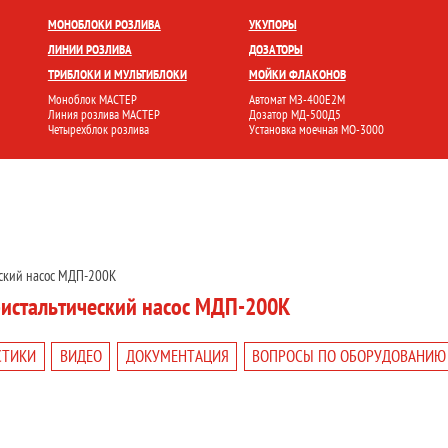
БЛОКИ
УКУПОРКА
РОЗЛИВ И ФАСОВКА
МОЙКА ТАРЫ
НАКЛЕЙКА ЭТИК
МОНОБЛОКИ РОЗЛИВА
УКУПОРЫ
ЛИНИИ РОЗЛИВА
ДОЗАТОРЫ
ТРИБЛОКИ И МУЛЬТИБЛОКИ
МОЙКИ ФЛАКОНОВ
Моноблок МАСТЕР
Автомат МЗ-400Е2М
Линия розлива МАСТЕР
Дозатор МД-500Д5
Четырехблок розлива
Установка моечная МО-3000
ский насос МДП-200К
истальтический насос МДП-200К
СТИКИ
ВИДЕО
ДОКУМЕНТАЦИЯ
ВОПРОСЫ ПО ОБОРУДОВАНИЮ