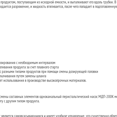
 продуктом, поступающим из исходной емкости, и выталкивают его вдоль трубки. В
здается разряжение, и жидкость втягивается, после чего попадает в подготовленную
озирования с необходимым интервалом
ивания продукта за счет плавного старта
с разными типами продуктов при помощи смены дозирующей головки
екачивания путем замены шланга
чет использования в производстве высокопрочных материалов.
 смены составных элементов одноканальный перистальтический насос МДП-200К м
ту с другим типом продукта.
 является самовсасывающимся и имеет удобное управление, что существенно облег