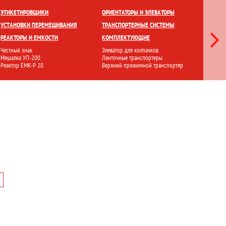
ЕТКИ
ПРИГОТОВЛЕНИЕ И ХРАНЕНИЕ
ПЕРЕМЕШИВАНИЕ
ЭТИКЕТИРОВЩИКИ
ОРИЕНТАТОРЫ И ЭЛЕВАТОРЫ
ЛАМИНА
УСТАНОВКИ ПЕРЕМЕШИВАНИЯ
ТРАНСПОРТЕРНЫЕ СИСТЕМЫ
СТЕРИЛ
РЕАКТОРЫ И ЕМКОСТИ
КОМПЛЕКТУЮЩИЕ
ФИЛЬТР
Честный знак
Элеватор для колпачков
Ламинарн
Мешалка УП-200
Ленточные транспортеры
Стерилиз
Реактор ЕМК-Р 20
Верхний прижимной транспортер
Установ