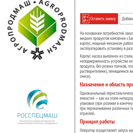
Оставить заявку
Добави
На основании потребностей зак
жидких продуктов компания «За
корпус, мощный механизм работ
эксплуатировать установку в ра
Корпус насоса выполнен из стали
неподверженность устройства не
продукта, без резких толчков, ч
растворителями), пенящимися жи
смеси).
Назначение и область п
Одноканальный перистальтическ
емкостей — как на этапе непосре
упаковки (при розливе в конечн
при перекачивании различных т
отраслей.
Принцип работы
Оператор осуществляет запуск на