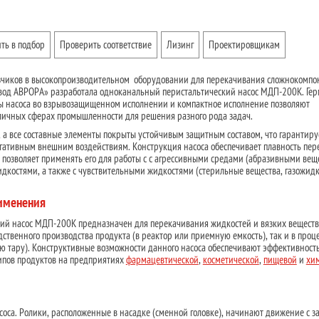
ть в подбор
Проверить соответствие
Лизинг
Проектировщикам
азчиков в высокопроизводительном оборудовании для перекачивания сложнокомп
вод АВРОРА» разработала одноканальный перистальтический насос МДП-200К. Ге
ы насоса во взрывозащищенном исполнении и компактное исполнение позволяют
зличных сферах промышленности для решения разного рода задач.
, а все составные элементы покрыты устойчивым защитным составом, что гарантиру
гативным внешним воздействиям. Конструкция насоса обеспечивает плавность пе
то позволяет применять его для работы с с агрессивными средами (абразивными вещ
дкостями, а также с чувствительными жидкостями (стерильные вещества, газожид
рименения
ий насос МДП-200К предназначен для перекачивания жидкостей и вязких веществ
дственного производства продукта (в реактор или приемную емкость), так и в проце
ую тару). Конструктивные возможности
данного насоса обеспечивают эффективность
ипов продуктов на предприятиях
фармацевтической
,
косметической
,
пищевой
и
хи
соса. Ролики, расположенные в насадке (сменной головке), начинают движение с 