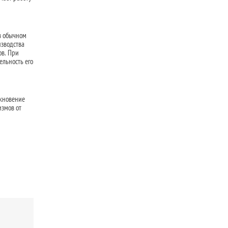
в обычном
изводства
ов. При
ельность его
икновение
измов от