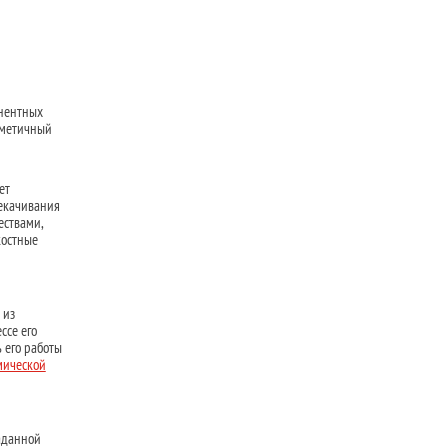
онентных
рметичный
ет
рекачивания
ествами,
костные
 из
ссе его
 его работы
мической
заданной