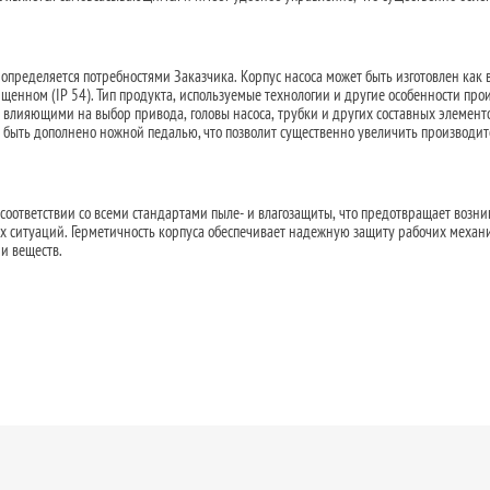
пределяется потребностями Заказчика. Корпус насоса может быть изготовлен как 
щенном (IP 54). Тип продукта, используемые технологии и другие особенности про
влияющими на выбор привода, головы насоса, трубки и других составных элемент
 быть дополнено ножной педалью, что позволит существенно увеличить производит
соответствии со всеми стандартами пыле- и влагозащиты, что предотвращает возн
 ситуаций. Герметичность корпуса обеспечивает надежную защиту рабочих механ
и веществ.