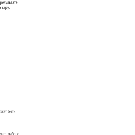
 результате
 тару.
ожет быть
чает работу