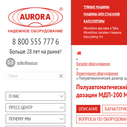
КОМПЛЕКСНЫЕ ЛИНИИ
МОНО
ТУБНЫЕ МАШИНЫ
МАШИНЫ ДЛЯ СТАКАНОВ
КАПСУЛЯТОРЫ
Моноблок фасовки в Тубы
Моноблок запайки стаканов
Капсулятор К4
8 800 555 777 6
Больше 28 лет на рынке!
»
order@auro.ru
Каталог оборудования
»
Дозирующее оборудование
»
Полуавтоматический дозатор д
Полуавтоматический
дозации МДП-200 М
О НАС
ПРЕCC-ЦЕНТР
ОПИСАНИЕ
ХАРАКТЕРИ
ПОЧЕМУ МЫ
ВОПРОСЫ ПО ОБОРУДОВА