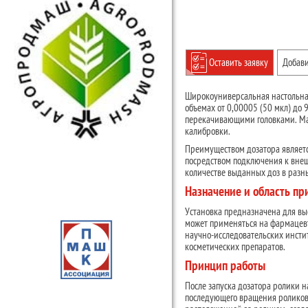
Оставить заявку
Добави
Широкоуниверсальная настольная
объемах от 0,00005 (50 мкл) до
перекачивающими головками. Ма
калибровки.
Преимуществом дозатора являетс
посредством подключения к вне
количестве выданных доз в разн
Назначение и область п
Установка предназначена для вы
может применяться на фармацевт
научно-исследовательских инсти
косметических препаратов.
Принцип работы
После запуска дозатора ролики 
последующего вращения роликов д