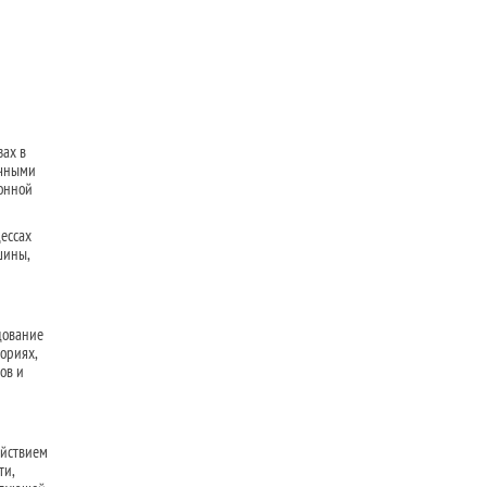
зах в
ичными
онной
ессах
шины,
дование
ориях,
ов и
ействием
ти,