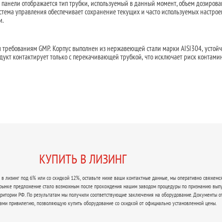
й панели отображается тип трубки, используемый в данный момент, объем дозирова
стема управления обеспечивает сохранение текущих и часто используемых настрое
и.
м требованиям GMP. Корпус выполнен из нержавеющей стали марки AISI304, устойч
одукт контактирует только с перекачивающей трубкой, что исключает риск контами
КУПИТЬ В ЛИЗИНГ
в лизинг под 6% или со скидкой 12%, оставьте ниже ваши контактные данные, мы оперативно свяжемся
 рынке предложение стало возможным после прохождения нашим заводом процедуры по признанию вып
рритории РФ. По результатам мы получили соответствующие заключения на оборудование. Документы о
ами привилегию, позволяющую купить оборудование со скидкой от официально установленной цены.