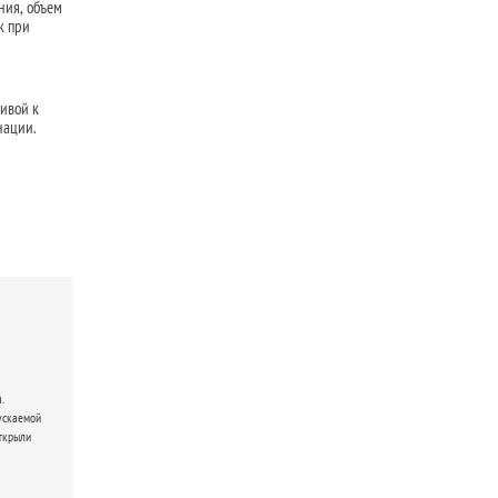
ния, объем
к при
ивой к
нации.
.
ускаемой
ткрыли