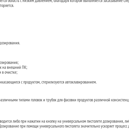
ается область с низким давлением, благодаря которой выполняется засасывание с
торяется.
дозирования.
озирования;
х на внешний ПК;
 в очистке;
рикасающиеся с продуктом, стерилизуются автоклавированием.
различными типами головок и трубок для фасовки продуктов различной консистенц
водится либо при нажатии на кнопку на универсальном пистолете дозирования, ли
Дозирование при помощи универсального пистолета значительно ускоряет процесс 