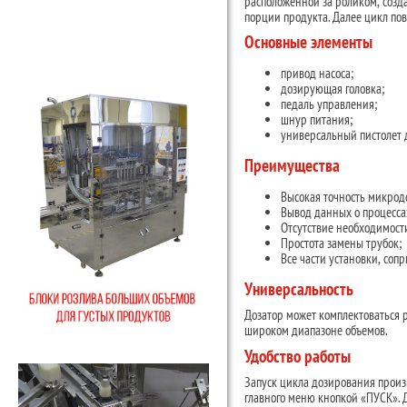
расположенной за роликом, созд
порции продукта. Далее цикл пов
Основные элементы
привод насоса;
дозирующая головка;
педаль управления;
шнур питания;
универсальный пистолет 
Преимущества
Высокая точность микрод
Вывод данных о процесса
Отсутствие необходимости
Простота замены трубок;
Все части установки, соп
Универсальность
Дозатор может комплектоваться 
широком диапазоне объемов.
Удобство работы
Запуск цикла дозирования произ
главного меню кнопкой «ПУСК». 