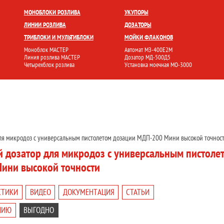
БЛОКИ
УКУПОРКА
РОЗЛИВ И ФАСОВКА
МОЙКА ТАРЫ
НАКЛЕЙКА ЭТИК
МОНОБЛОКИ РОЗЛИВА
УКУПОРЫ
ЛИНИИ РОЗЛИВА
ДОЗАТОРЫ
ТРИБЛОКИ И МУЛЬТИБЛОКИ
МОЙКИ ФЛАКОНОВ
Моноблок МАСТЕР
Автомат МЗ-400Е2М
Линия розлива МАСТЕР
Дозатор МД-500Д5
Четырехблок розлива
Установка моечная МО-3000
ля микродоз с универсальным пистолетом дозации МДП-200 Мини высокой точнос
 дозатор для микродоз с универсальным пистоле
ини высокой точности
СТИКИ
ВИДЕО
ДОКУМЕНТАЦИЯ
СТАТЬИ
НИЮ
ВЫГОДНО