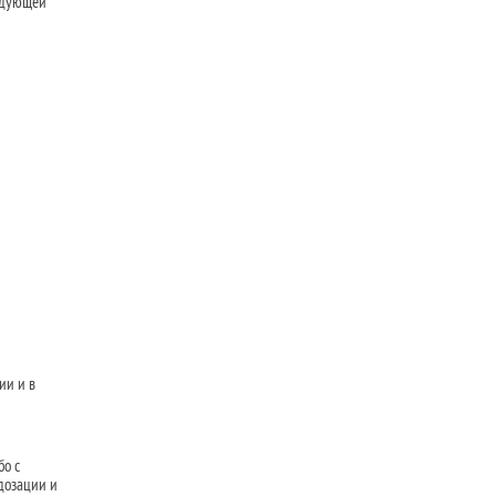
ледующей
ии и в
бо с
дозации и