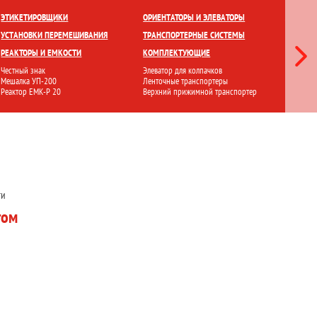
ЕТКИ
ПРИГОТОВЛЕНИЕ И ХРАНЕНИЕ
ПЕРЕМЕШИВАНИЕ
ЭТИКЕТИРОВЩИКИ
ОРИЕНТАТОРЫ И ЭЛЕВАТОРЫ
ЛАМИНА
УСТАНОВКИ ПЕРЕМЕШИВАНИЯ
ТРАНСПОРТЕРНЫЕ СИСТЕМЫ
СТЕРИЛ
РЕАКТОРЫ И ЕМКОСТИ
КОМПЛЕКТУЮЩИЕ
ФИЛЬТР
Честный знак
Элеватор для колпачков
Ламинарн
Мешалка УП-200
Ленточные транспортеры
Стерилиз
Реактор ЕМК-Р 20
Верхний прижимной транспортер
Установ
ти
том