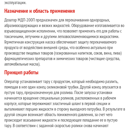
эксплуатации.
Назначение и область применения
Дозатор МДП-200П предназначен для перекачивания однородных,
абразивосодержащих и вязких жидкостей. Оборудование изготавливается во
взрывозащищенном исполнении, что позволяет применять его для работы с
токсичными, летучими и другими легковоспламеняющимися жидкостями.
Герметичная конструкция насоса обеспечивает защиту перекачиваемого
продукта от воздействия внешней среды, что особенно актуально при
производстве пищевых товаров (газированных напитков, соков, вина, пива)
фармацевтических препаратов и химических товаров (чистящие средства,
автомобильные масла).
Принцип работы
Оператор устанавливает тару с продуктом, который необходимо разлить,
помещая в нее один конец силиконовой трубки. Другой конец опускается в
пустую тару, предназначенную для розлива. После запуска установки
начинается вращение специальных роликов, расположенных в рабочем
корпусе, которые пережимают эластичный шланг в первой секции и
выталкивают порцию жидкости в сторону выходного патрубка. В результате в
другой секции возникает область пониженного давления, за счет чего
происходит всасывание жидкости и последующее попадание ее в пустую
тару. В соответствии с заданной скоростью ролики снова начинают