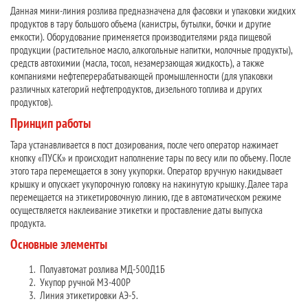
Данная мини-линия розлива предназначена для фасовки и упаковки жидких
продуктов в тару большого объема (канистры, бутылки, бочки и другие
емкости). Оборудование применяется производителями ряда пищевой
продукции (растительное масло, алкогольные напитки, молочные продукты),
средств автохимии (масла, тосол, незамерзающая жидкость), а также
компаниями нефтеперерабатывающей промышленности (для упаковки
различных категорий нефтепродуктов, дизельного топлива и других
продуктов).
Принцип работы
Тара устанавливается в пост дозирования, после чего оператор нажимает
кнопку «ПУСК» и происходит наполнение тары по весу или по объему. После
этого тара перемещается в зону укупорки. Оператор вручную накидывает
крышку и опускает укупорочную головку на накинутую крышку. Далее тара
перемещается на этикетировочную линию, где в автоматическом режиме
осуществляется наклеивание этикетки и проставление даты выпуска
продукта.
Основные элементы
Полуавтомат розлива МД-500Д1Б
Укупор ручной МЗ-400Р
Линия этикетировки АЭ-5.