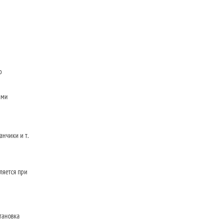
ю
ами
анчики и т.
ляется при
тановка