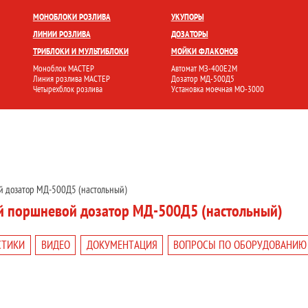
БЛОКИ
УКУПОРКА
РОЗЛИВ И ФАСОВКА
МОЙКА ТАРЫ
НАКЛЕЙКА ЭТИК
МОНОБЛОКИ РОЗЛИВА
УКУПОРЫ
ЛИНИИ РОЗЛИВА
ДОЗАТОРЫ
ТРИБЛОКИ И МУЛЬТИБЛОКИ
МОЙКИ ФЛАКОНОВ
Моноблок МАСТЕР
Автомат МЗ-400Е2М
Линия розлива МАСТЕР
Дозатор МД-500Д5
Четырехблок розлива
Установка моечная МО-3000
й дозатор МД-500Д5 (настольный)
й поршневой дозатор МД-500Д5 (настольный)
СТИКИ
ВИДЕО
ДОКУМЕНТАЦИЯ
ВОПРОСЫ ПО ОБОРУДОВАНИЮ