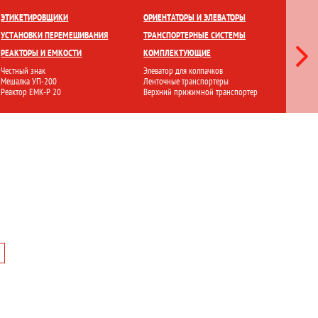
ЕТКИ
ПРИГОТОВЛЕНИЕ И ХРАНЕНИЕ
ПЕРЕМЕШИВАНИЕ
ЭТИКЕТИРОВЩИКИ
ОРИЕНТАТОРЫ И ЭЛЕВАТОРЫ
ЛАМИНА
УСТАНОВКИ ПЕРЕМЕШИВАНИЯ
ТРАНСПОРТЕРНЫЕ СИСТЕМЫ
СТЕРИЛ
РЕАКТОРЫ И ЕМКОСТИ
КОМПЛЕКТУЮЩИЕ
ФИЛЬТР
Честный знак
Элеватор для колпачков
Ламинарн
Мешалка УП-200
Ленточные транспортеры
Стерилиз
Реактор ЕМК-Р 20
Верхний прижимной транспортер
Установ