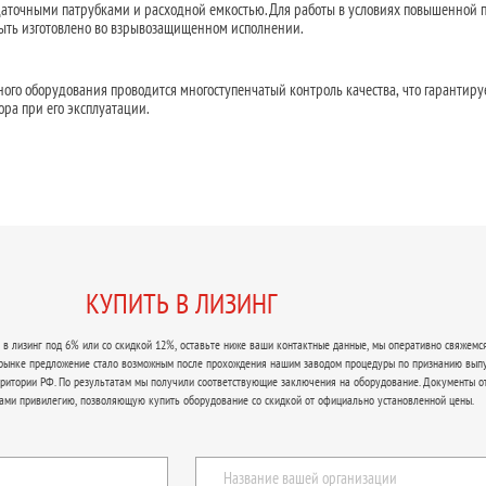
аточными патрубками и расходной емкостью. Для работы в условиях повышенной 
ыть изготовлено во взрывозащищенном исполнении.
ного оборудования проводится многоступенчатый контроль качества, что гарантиру
ора при его эксплуатации.
КУПИТЬ В ЛИЗИНГ
в лизинг под 6% или со скидкой 12%, оставьте ниже ваши контактные данные, мы оперативно свяжемся
 рынке предложение стало возможным после прохождения нашим заводом процедуры по признанию вып
рритории РФ. По результатам мы получили соответствующие заключения на оборудование. Документы о
ами привилегию, позволяющую купить оборудование со скидкой от официально установленной цены.