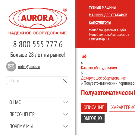
КОМПЛЕКСНЫЕ ЛИНИИ
МОНО
ТУБНЫЕ МАШИНЫ
МАШИНЫ ДЛЯ СТАКАНОВ
КАПСУЛЯТОРЫ
Моноблок фасовки в Тубы
Моноблок запайки стаканов
Капсулятор К4
8 800 555 777 6
Больше 28 лет на рынке!
»
order@auro.ru
Каталог оборудования
»
Дозирующее оборудование
»
Полуавтоматический поршнево
Полуавтоматически
О НАС
ОПИСАНИЕ
ХАРАКТЕРИ
ПРЕCC-ЦЕНТР
ВЫГОДНО
ПОЧЕМУ МЫ