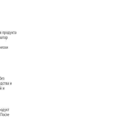
я продукта
затор
чески
без
едства и
й и
родукт
 После