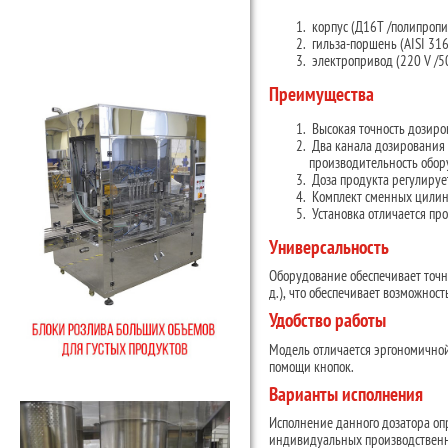
корпус (Д16Т /полипропи
гильза-поршень (AISI 316
электропривод (220 V /50
Преимущества
Высокая точность дозиров
Два канала дозирования 
производительность обо
Доза продукта регулирует
Комплект сменных цилинд
Установка отличается пр
Универсальность
Оборудование обеспечивает точну
д.), что обеспечивает возможнос
Удобство работы
Модель отличается эргономичной
помощи кнопок.
Варианты исполнения
Исполнение данного дозатора оп
индивидуальных производственны