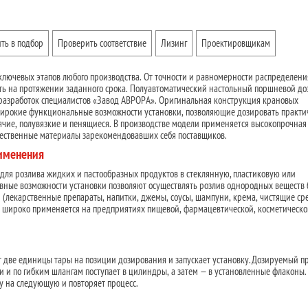
ть в подбор
Проверить соответствие
Лизинг
Проектировщикам
ключевых этапов любого производства. От точности и равномерности распределени
ость на протяжении заданного срока. Полуавтоматический настольный поршневой до
разработок специалистов «Завод АВРОРА». Оригинальная конструкция крановых
широкие функциональные возможности установки, позволяющие дозировать практи
рячие, полувязкие и пенящиеся. В производстве модели применяется высокопрочная
чественные материалы зарекомендовавших себя поставщиков.
рименения
ля розлива жидких и пастообразных продуктов в стеклянную, пластиковую или
вные возможности установки позволяют осуществлять розлив однородных веществ 
 (лекарственные препараты, напитки, джемы, соусы, шампуни, крема, чистящие ср
 широко применяется на предприятиях пищевой, фармацевтической, косметическо
 две единицы тары на позиции дозирования и запускает установку. Дозируемый п
и и по гибким шлангам поступает в цилиндры, а затем — в установленные флаконы.
у на следующую и повторяет процесс.