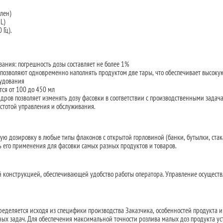
лен)
L)
 Гц).
ания: погрешность дозы составляет не более 1%
позволяют одновременно наполнять продуктом две тары, что обеспечивает высоку
рудования
ся от 100 до 450 мл
ров позволяет изменять дозу фасовки в соответствии с производственными задач
остотой управления и обслуживания.
ю дозировку в любые типы флаконов с открытой горловиной (банки, бутылки, стак
ть его применения для фасовки самых разных продуктов и товаров.
 конструкцией, обеспечивающей удобство работы оператора. Управление осуществ
ределяется исходя из специфики производства Заказчика, особенностей продукта и
х задач. Для обеспечения максимальной точности розлива малых доз продукта ус