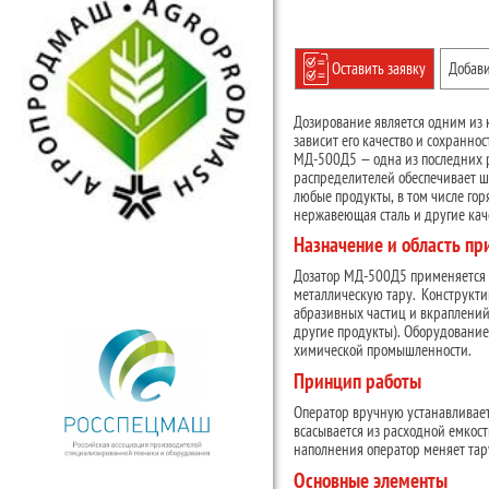
Оставить заявку
Добави
Дозирование является одним из 
зависит его качество и сохранн
МД-500Д5 — одна из последних 
распределителей обеспечивает 
любые продукты, в том числе го
нержавеющая сталь и другие ка
Назначение и область п
Дозатор МД-500Д5 применяется д
металлическую тару. Конструкти
абразивных частиц и вкраплений
другие продукты). Оборудование
химической промышленности.
Принцип работы
Оператор вручную устанавливает
всасывается из расходной емкост
наполнения оператор меняет тар
Основные элементы