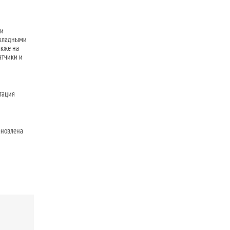
ки
акладными
акже на
атчики и
тация
ановлена