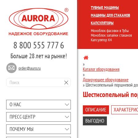
КОМПЛЕКСНЫЕ ЛИНИИ
МОНО
ТУБНЫЕ МАШИНЫ
МАШИНЫ ДЛЯ СТАКАНОВ
КАПСУЛЯТОРЫ
Моноблок фасовки в Тубы
Моноблок запайки стаканов
Капсулятор К4
8 800 555 777 6
Больше 28 лет на рынке!
»
order@auro.ru
Каталог оборудования
»
Дозирующее оборудование
»
Шестисопельный поршневой доз
Шестисопельный по
О НАС
ОПИСАНИЕ
ХАРАКТЕРИ
ПРЕCC-ЦЕНТР
ВЫГОДНО
ПОЧЕМУ МЫ