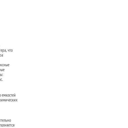
ю
ера, что
ра
ексные
рые
ы:
с.
о емкостей
 химических
ительно
полняется