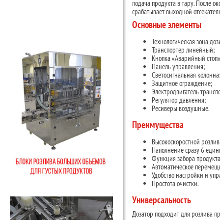
подача продукта в тару. После о
срабатывает выходной отсекатель
Основные элементы
Технологическая зона доз
Транспортер линейный;
Кнопка «Аварийный стоп»
Панель управления;
Светосигнальная колонна
Защитное ограждение;
Электродвигатель трансп
Регулятор давления;
Ресиверы воздушные.
Преимущества
Высокоскоростной розлив
Наполнение сразу 6 един
Функция забора продукта
Автоматическое перемещ
Удобство настройки и упр
Простота очистки.
Универсальность
Дозатор подходит для розлива п