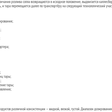
кончания розлива сопла возвращаются в исходное положение, выдвигается каплесбо
, и тара перемещается далее по транспортёру на следующий технологический учас
ирования;
;
:
ортера;
;
иц тары;
;
ение тары;
авления;
родуктов различной консистенции — жидкой, вязкой, густой. Диапазон дозирования