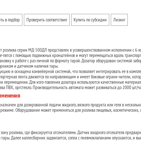
ть в подбор
Проверить соответствие
Купить по субсидии
Лизинг
т розлива серии МД-500ДЛ представлен в усовершенствованном исполнении с 6-
е-пятся с помощью подвижных кронштейнов и могут перемещаться вдоль транспорт
тановку к работе с раз-личной по формату тарой. Дозатор оборудован системой забо
борником и датчиком наличия тары.
цию и оснащена конвейерной системой, что позволяет интегрировать ее в компл
спортерная лента движется по направляющим и имеет боковые ограни-чители, кото
и перемещении. Для изго-товления дозатора используются качественные материал
ва ПВХ, оргстекло. Производительность автомата может развиваться до 2000 шт/ча
рименения
азначен для дозированной подачи жидкого, вязкого продукта или геля в нескольк
 режиме. Оборудование может применяться для розлива пищевых, косметических,
в зону розлива, где фиксируется отсекателями. Датчик входного отсекателя предвар
 тары. Далее каплесборник задвигается, сопла с пневмоклапанами опускаются, и вы