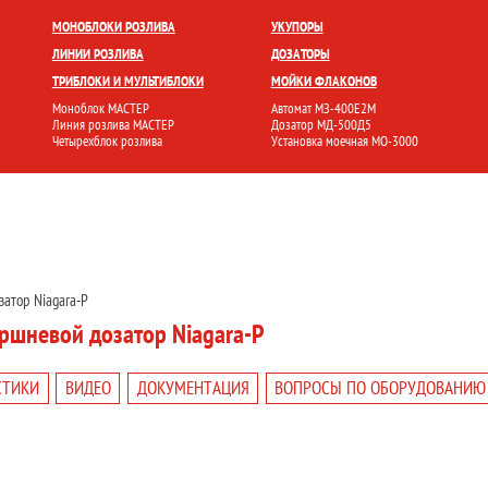
БЛОКИ
УКУПОРКА
РОЗЛИВ И ФАСОВКА
МОЙКА ТАРЫ
НАКЛЕЙКА ЭТИК
МОНОБЛОКИ РОЗЛИВА
УКУПОРЫ
ЛИНИИ РОЗЛИВА
ДОЗАТОРЫ
ТРИБЛОКИ И МУЛЬТИБЛОКИ
МОЙКИ ФЛАКОНОВ
Моноблок МАСТЕР
Автомат МЗ-400Е2М
Линия розлива МАСТЕР
Дозатор МД-500Д5
Четырехблок розлива
Установка моечная МО-3000
атор Niagara-P
ршневой дозатор Niagara-P
СТИКИ
ВИДЕО
ДОКУМЕНТАЦИЯ
ВОПРОСЫ ПО ОБОРУДОВАНИЮ