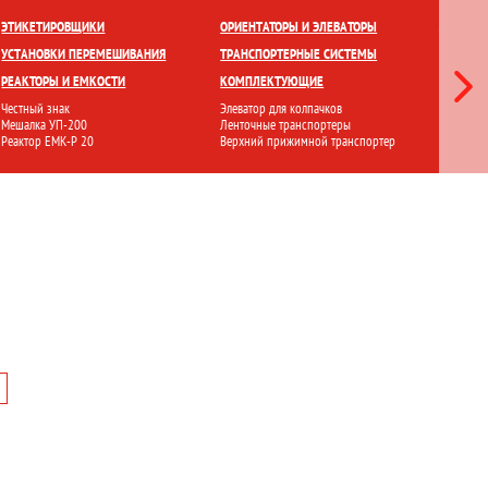
ЕТКИ
ПРИГОТОВЛЕНИЕ И ХРАНЕНИЕ
ПЕРЕМЕШИВАНИЕ
ЭТИКЕТИРОВЩИКИ
ОРИЕНТАТОРЫ И ЭЛЕВАТОРЫ
ЛАМИНА
УСТАНОВКИ ПЕРЕМЕШИВАНИЯ
ТРАНСПОРТЕРНЫЕ СИСТЕМЫ
СТЕРИЛ
РЕАКТОРЫ И ЕМКОСТИ
КОМПЛЕКТУЮЩИЕ
ФИЛЬТР
Честный знак
Элеватор для колпачков
Ламинарн
Мешалка УП-200
Ленточные транспортеры
Стерилиз
Реактор ЕМК-Р 20
Верхний прижимной транспортер
Установ