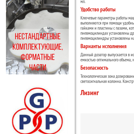
мл.
Удобство работы
Ключевые параметры работы маш
выполняются при помощи удобных
гайками и пластины с пазами, к
пневмоцилиндах установлены дро
пневмоцилиндры установлены н
Варианты исполнения
Данный дозатор выпускается в ис
емкостью оптимального объема, 
Безопасность
Технологическая зона дозирован
светосигнальная колонна. Конст
Лизинг