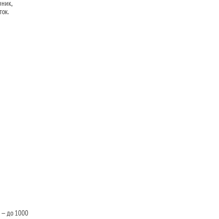
рник,
ток.
 — до 1000