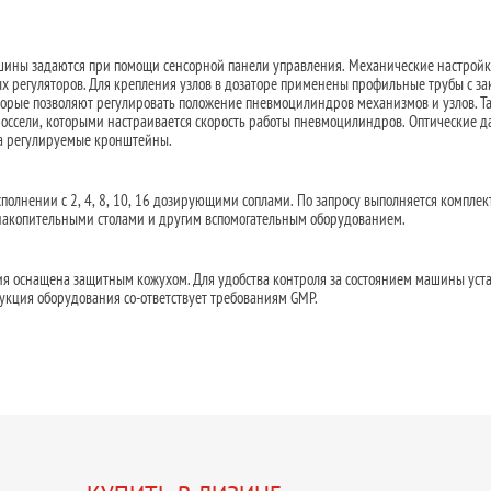
ины задаются при помощи сенсорной панели управления. Механические настрой
 регуляторов. Для крепления узлов в дозаторе применены профильные трубы с з
оторые позволяют регулировать положение пневмоцилиндров механизмов и узлов. Т
ссели, которыми настраивается скорость работы пневмоцилиндров. Оптические д
а регулируемые кронштейны.
полнении с 2, 4, 8, 10, 16 дозирующими соплами. По запросу выполняется комплек
накопительными столами и другим вспомогательным оборудованием.
ия оснащена защитным кожухом. Для удобства контроля за состоянием машины уст
рукция оборудования со-ответствует требованиям GMP.