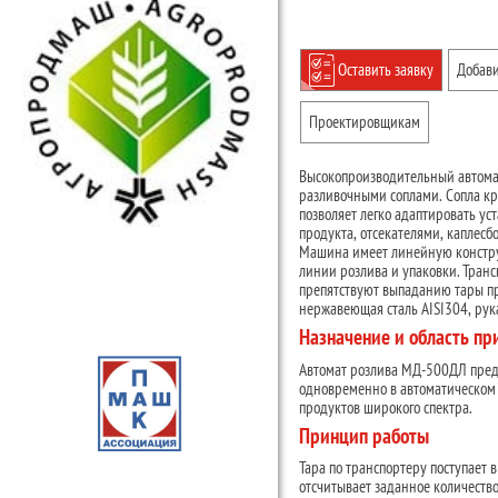
Оставить заявку
Добави
Проектировщикам
Высокопроизводительный автома
разливочными соплами. Сопла кр
позволяет легко адаптировать ус
продукта, отсекателями, каплес
Машина имеет линейную конструк
линии розлива и упаковки. Тран
препятствуют выпаданию тары пр
нержавеющая сталь AISI304, рука
Назначение и область п
Автомат розлива МД-500ДЛ предн
одновременно в автоматическом
продуктов широкого спектра.
Принцип работы
Тара по транспортеру поступает 
отсчитывает заданное количество