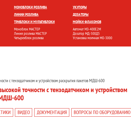
БЛОКИ
УКУПОРКА
РОЗЛИВ И ФАСОВКА
МОЙКА ТАРЫ
НАКЛЕЙКА ЭТИК
МОНОБЛОКИ РОЗЛИВА
УКУПОРЫ
ЛИНИИ РОЗЛИВА
ДОЗАТОРЫ
ТРИБЛОКИ И МУЛЬТИБЛОКИ
МОЙКИ ФЛАКОНОВ
Моноблок МАСТЕР
Автомат МЗ-400Е2М
Линия розлива МАСТЕР
Дозатор МД-500Д5
Четырехблок розлива
Установка моечная МО-3000
ности с тензодатчиком и устройством раскрытия пакетов МДШ-600
ысокой точности с тензодатчиком и устройством
 МДШ-600
СТИКИ
ВИДЕО
ДОКУМЕНТАЦИЯ
ВОПРОСЫ ПО ОБОРУДОВАНИЮ