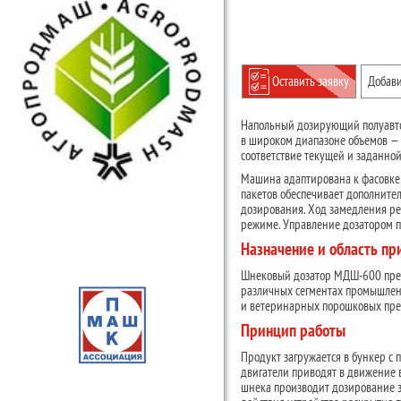
Оставить заявку
Добави
Напольный дозирующий полуавто
в широком диапазоне объемов — 
соответствие текущей и заданной
Машина адаптирована к фасовке 
пакетов обеспечивает дополните
дозирования. Ход замедления рег
режиме. Управление дозатором п
Назначение и область п
Шнековый дозатор МДШ-600 предн
различных сегментах промышленно
и ветеринарных порошковых пре
Принцип работы
Продукт загружается в бункер с 
двигатели приводят в движение
шнека производит дозирование з