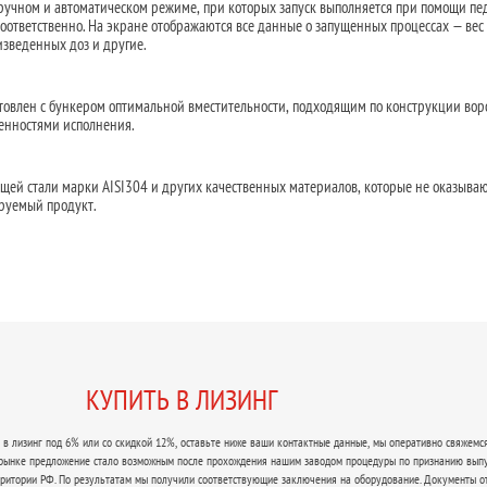
ручном и автоматическом режиме, при которых запуск выполняется при помощи пе
оответственно. На экране отображаются все данные о запущенных процессах — вес
изведенных доз и другие.
товлен с бункером оптимальной вместительности, подходящим по конструкции во
енностями исполнения.
ей стали марки AISI304 и других качественных материалов, которые не оказыва
ируемый продукт.
КУПИТЬ В ЛИЗИНГ
в лизинг под 6% или со скидкой 12%, оставьте ниже ваши контактные данные, мы оперативно свяжемся
 рынке предложение стало возможным после прохождения нашим заводом процедуры по признанию вып
рритории РФ. По результатам мы получили соответствующие заключения на оборудование. Документы о