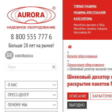
КОМПЛЕКСНЫЕ ЛИНИИ
МОНО
ТУБНЫЕ МАШИНЫ
МАШИНЫ ДЛЯ СТАКАНОВ
КАПСУЛЯТОРЫ
Моноблок фасовки в Тубы
Моноблок запайки стаканов
Капсулятор К4
8 800 555 777 6
Больше 28 лет на рынке!
»
order@auro.ru
Каталог оборудования
»
Дозирующее оборудование
»
Шнековый дозатор высокой точ
Шнековый дозатор в
раскрытия пакетов
О НАС
ПРЕCC-ЦЕНТР
ОПИСАНИЕ
ХАРАКТЕРИ
ПОЧЕМУ МЫ
ВЫГОДНО