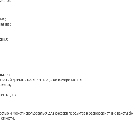
акетов.
ния;
вания;
ения;
тью 25 л;
ческий датчик с верхним пределом измерения 5 кг;
акетов;
ества доз.
стью и может использоваться для фасовки продуктов в разноформатные пакеты do
 емкости.