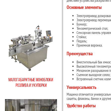
действия устройства раскрытия п
Основные элементы
Электропривод дозирова
Электропривод перемеши
Бункер;
Тензометрический стол;
Сенсорная панель управл
Стойка;
Педаль;
Приемная воронка.
Преимущества
Вместительный бак емкос
Высокоточный тензометри
Механизм раскрывания п
Съемное выходное сопло;
Встроенный счетчик колич
Универсальность
Машина отличается универсально
сашеты, флаконы, банки и другие
Удобство работы