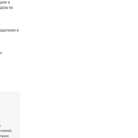
дали и
 дозы на
рошителем и
ют
.
ускаемой
ткрыли