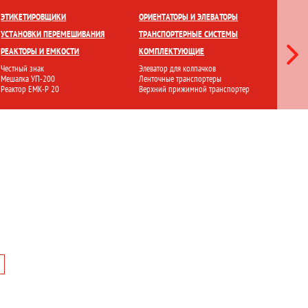
ЕТКИ
ПРИГОТОВЛЕНИЕ И ХРАНЕНИЕ
ПЕРЕМЕШИВАНИЕ
ЭТИКЕТИРОВЩИКИ
ОРИЕНТАТОРЫ И ЭЛЕВАТОРЫ
ЛАМИНА
УСТАНОВКИ ПЕРЕМЕШИВАНИЯ
ТРАНСПОРТЕРНЫЕ СИСТЕМЫ
СТЕРИЛ
РЕАКТОРЫ И ЕМКОСТИ
КОМПЛЕКТУЮЩИЕ
ФИЛЬТР
Честный знак
Элеватор для колпачков
Ламинарн
Мешалка УП-200
Ленточные транспортеры
Стерилиз
Реактор ЕМК-Р 20
Верхний прижимной транспортер
Установ