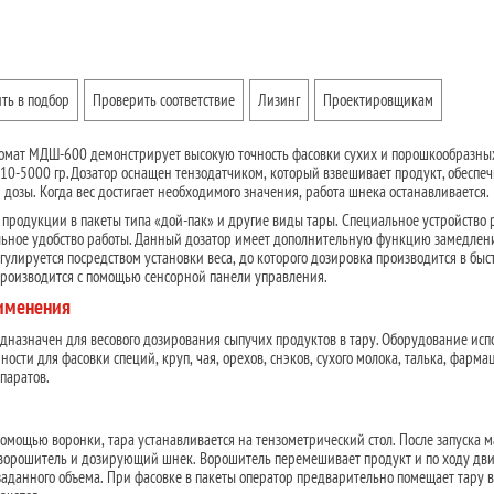
ть в подбор
Проверить соответствие
Лизинг
Проектировщикам
мат МДШ-600 демонстрирует высокую точность фасовки сухих и порошкообразны
10-5000 гр. Дозатор оснащен тензодатчиком, который взвешивает продукт, обеспе
 дозы. Когда вес достигает необходимого значения, работа шнека останавливается.
продукции в пакеты типа «дой-пак» и другие виды тары. Специальное устройство 
льное удобство работы. Данный дозатор имеет дополнительную функцию замедлен
улируется посредством установки веса, до которого дозировка производится в быс
роизводится с помощью сенсорной панели управления.
рименения
азначен для весового дозирования сыпучих продуктов в тару. Оборудование испо
сти для фасовки специй, круп, чая, орехов, снэков, сухого молока, талька, фарма
паратов.
помощью воронки, тара устанавливается на тензометрический стол. После запуска
 ворошитель и дозирующий шнек. Ворошитель перемешивает продукт и по ходу дв
аданного объема. При фасовке в пакеты оператор предварительно помещает тару в