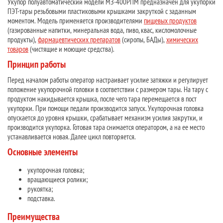
Укупор полуавтоматический модели МЗ-400РПМ предназначен для укупорки
ПЭТ-тары резьбовыми пластиковыми крышками закруткой с заданным
моментом. Модель применяется производителями
пищевых продуктов
(газированные напитки, минеральная вода, пиво, квас, кисломолочные
продукты),
фармацевтических препаратов
(сиропы, БАДы),
химических
товаров
(чистящие и моющие средства).
Принцип работы
Перед началом работы оператор настраивает усилие затяжки и регулирует
положение укупорочной головки в соответствии с размером тары. На тару с
продуктом накидывается крышка, после чего тара перемещается в пост
укупорки. При помощи педали производится запуск. Укупорочная головка
опускается до уровня крышки, срабатывает механизм усилия закрутки, и
производится укупорка.
Готовая тара снимается оператором, а на ее место
устанавливается новая. Далее цикл повторяется.
Основные элементы
укупорочная головка;
вращающиеся ролики;
рукоятка;
подставка.
Преимущества