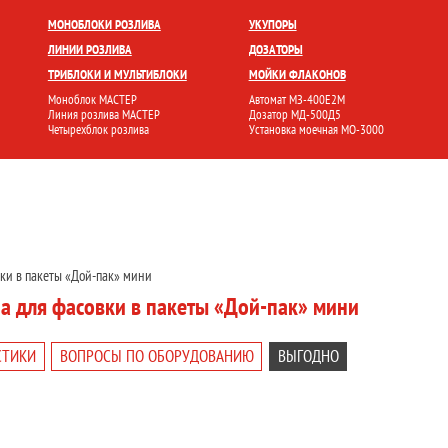
БЛОКИ
УКУПОРКА
РОЗЛИВ И ФАСОВКА
МОЙКА ТАРЫ
НАКЛЕЙКА ЭТИК
МОНОБЛОКИ РОЗЛИВА
УКУПОРЫ
ЛИНИИ РОЗЛИВА
ДОЗАТОРЫ
ТРИБЛОКИ И МУЛЬТИБЛОКИ
МОЙКИ ФЛАКОНОВ
Моноблок МАСТЕР
Автомат МЗ-400Е2М
Линия розлива МАСТЕР
Дозатор МД-500Д5
Четырехблок розлива
Установка моечная МО-3000
ки в пакеты «Дой-пак» мини
а для фасовки в пакеты «Дой-пак» мини
СТИКИ
ВОПРОСЫ ПО ОБОРУДОВАНИЮ
ВЫГОДНО