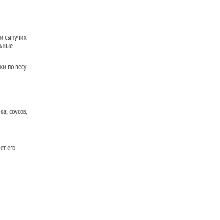
 и сыпучих
льные
и по весу
а, соусов,
ет его