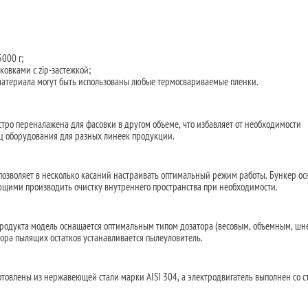
000 г;
ковками с zip-застежкой;
 материала могут быть использованы любые термосвариваемые пленки.
стро переналажена для фасовки в другом объеме, что избавляет от необходимости
ц оборудования для разных линеек продукции.
 позволяет в несколько касаний настраивать оптимальный режим работы. Бункер о
щими производить очистку внутреннего пространства при необходимости.
продукта модель оснащается оптимальным типом дозатора (весовым, объемным, шн
ора пылящих остатков устанавливается пылеуловитель.
овлены из нержавеющей стали марки AISI 304, а электродвигатель выполнен со 