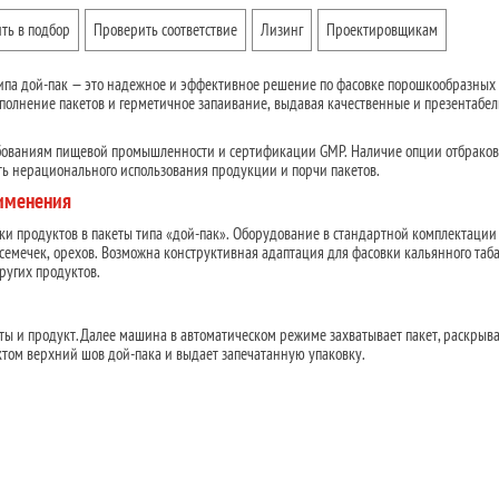
ть в подбор
Проверить соответствие
Лизинг
Проектировщикам
ипа дой-пак — это надежное и эффективное решение по фасовке порошкообразных
аполнение пакетов и герметичное запаивание, выдавая качественные и презентабе
бованиям пищевой промышленности и сертификации GMP. Наличие опции отбраковк
ть нерационального использования продукции и порчи пакетов.
рименения
ки продуктов в пакеты типа «дой-пак». Оборудование в стандартной комплектации
 семечек, орехов. Возможна конструктивная адаптация для фасовки кальянного табак
ругих продуктов.
ты и продукт. Далее машина в автоматическом режиме захватывает пакет, раскрыва
ктом верхний шов дой-пака и выдает запечатанную упаковку.