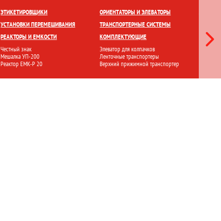
ЕТКИ
ПРИГОТОВЛЕНИЕ И ХРАНЕНИЕ
ПЕРЕМЕШИВАНИЕ
ЭТИКЕТИРОВЩИКИ
ОРИЕНТАТОРЫ И ЭЛЕВАТОРЫ
ЛАМИНА
УСТАНОВКИ ПЕРЕМЕШИВАНИЯ
ТРАНСПОРТЕРНЫЕ СИСТЕМЫ
СТЕРИЛ
РЕАКТОРЫ И ЕМКОСТИ
КОМПЛЕКТУЮЩИЕ
ФИЛЬТР
Честный знак
Элеватор для колпачков
Ламинарн
Мешалка УП-200
Ленточные транспортеры
Стерилиз
Реактор ЕМК-Р 20
Верхний прижимной транспортер
Установ