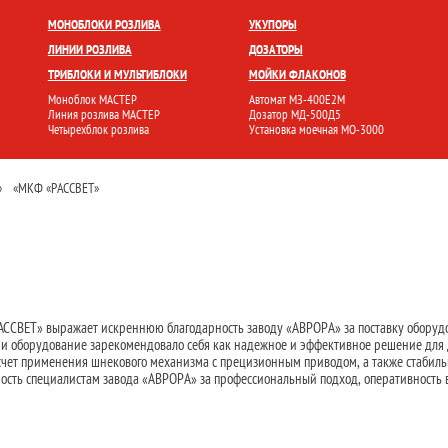
БЛОКИ
УКУПОРКА
РОЗЛИВ И ФАСОВКА
МОЙКА ТАРЫ
НАКЛЕЙКА ЭТИК
МОНОБЛОКИ РОЗЛИВА
УКУПОРЫ
ЛИНИИ РОЗЛИВА
ДОЗАТОРЫ
ТРИБЛОКИ И МУЛЬТИБЛОКИ
МОЙКИ ФЛАКОНОВ
Моноблок МАСТЕР
Автомат МЗ-400Е2М
Линия розлива МАСТЕР
Дозатор МД-500Д5
Четырехблок розлива
Установка моечная МО-3000
»
«МКФ «РАССВЕТ»
ССВЕТ» выражает искреннюю благодарность заводу «АВРОРА» за поставку оборудо
ии оборудование зарекомендовало себя как надежное и эффективное решение для
а счет применения шнекового механизма с прецизионным приводом, а также стабил
сть специалистам завода «АВРОРА» за профессиональный подход, оперативность в 