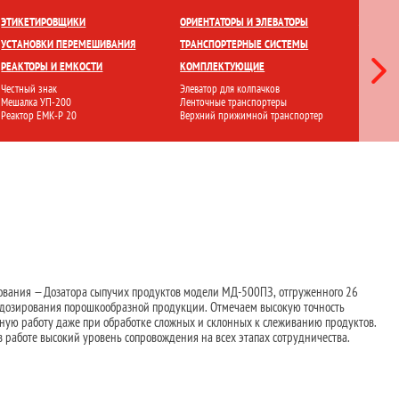
ЕТКИ
ПРИГОТОВЛЕНИЕ И ХРАНЕНИЕ
ПЕРЕМЕШИВАНИЕ
ЭТИКЕТИРОВЩИКИ
ОРИЕНТАТОРЫ И ЭЛЕВАТОРЫ
ЛАМИНА
УСТАНОВКИ ПЕРЕМЕШИВАНИЯ
ТРАНСПОРТЕРНЫЕ СИСТЕМЫ
СТЕРИЛ
РЕАКТОРЫ И ЕМКОСТИ
КОМПЛЕКТУЮЩИЕ
ФИЛЬТР
Честный знак
Элеватор для колпачков
Ламинарн
Мешалка УП-200
Ленточные транспортеры
Стерилиз
Реактор ЕМК-Р 20
Верхний прижимной транспортер
Установ
вания — Дозатора сыпучих продуктов модели МД-500ПЗ, отгруженного 26
 дозирования порошкообразной продукции. Отмечаем высокую точность
ьную работу даже при обработке сложных и склонных к слеживанию продуктов.
работе высокий уровень сопровождения на всех этапах сотрудничества.