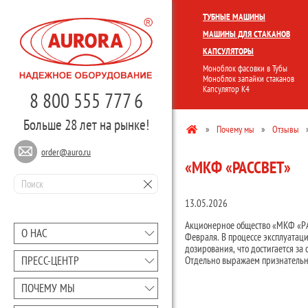
КОМПЛЕКСНЫЕ ЛИНИИ
МОНО
ТУБНЫЕ МАШИНЫ
МАШИНЫ ДЛЯ СТАКАНОВ
КАПСУЛЯТОРЫ
Моноблок фасовки в Тубы
Моноблок запайки стаканов
Капсулятор К4
8 800 555 777 6
Больше 28 лет на рынке!
»
Почему мы
»
Отзывы
order@auro.ru
«МКФ «РАССВЕТ»
13.05.2026
Акционерное общество «МКФ «РА
О НАС
Февраля. В процессе эксплуатац
дозирования, что достигается з
ПРЕCC-ЦЕНТР
Отдельно выражаем признательно
ПОЧЕМУ МЫ