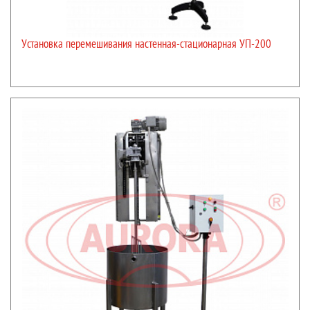
якорная,
ленточная,
Установка перемешивания настенная-стационарная УП-200
коническая.
Для достижения максимальной однородности продукта предусмотрена
модель устройства перемешивания с гомогенизатором.
Основная часть выпускаемых установок представляет собой напольные
конструкции с основанием, стрелой с электроприводом и ручной лебедкой.
Простая система управления обеспечивает легкость регулировки
температуры, интенсивности перемешивания и других параметров. При
необходимости максимальной экономии рабочего пространства мы
предлагаем навесные модели для закрепления внутри емкостей различного
диаметра (перемешивающее устройство для емкости диаметром 410 мм
УП-200М, перемешивающее устройство для емкости диаметром 550 мм
УП-200М).
Выбор оптимальной установки зависит от свойств продукта и требований,
предъявляемых к реализации процесса перемешивания в условиях
конкретного предприятия. На основании потребности каждого Заказчика мы
осуществляем подбор наиболее эффективной машины с оптимальной
комплектацией, которая позволит достигать требуемого уровня качества
продукта.