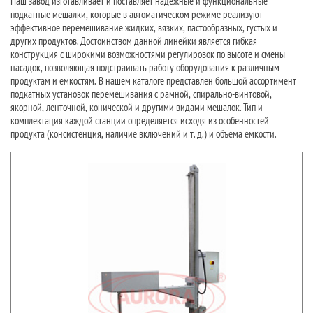
Наш завод изготавливает и поставляет надежные и функциональные
подкатные мешалки, которые в автоматическом режиме реализуют
эффективное перемешивание жидких, вязких, пастообразных, густых и
других продуктов. Достоинством данной линейки является гибкая
конструкция с широкими возможностями регулировок по высоте и смены
насадок, позволяющая подстраивать работу оборудования к различным
продуктам и емкостям. В нашем каталоге представлен большой ассортимент
подкатных установок перемешивания с рамной, спирально-винтовой,
якорной, ленточной, конической и другими видами мешалок. Тип и
комплектация каждой станции определяется исходя из особенностей
продукта (консистенция, наличие включений и т. д.) и объема емкости.