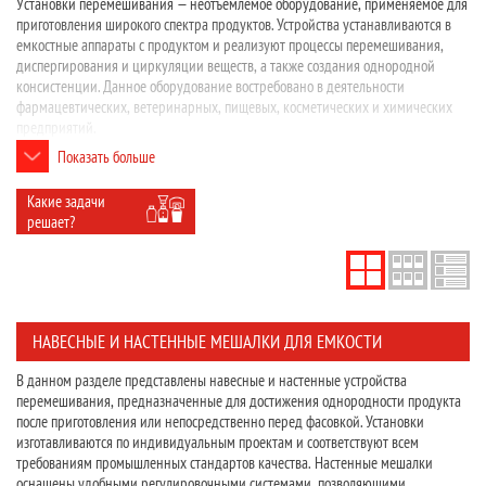
Установки перемешивания — неотъемлемое оборудование, применяемое для
приготовления широкого спектра продуктов. Устройства устанавливаются в
емкостные аппараты с продуктом и реализуют процессы перемешивания,
диспергирования и циркуляции веществ, а также создания однородной
консистенции. Данное оборудование востребовано в деятельности
фармацевтических, ветеринарных, пищевых, косметических и химических
предприятий.
Показать больше
«Завод АВРОРА» осуществляет изготовление широкого ряда моделей
перемешивающих установок для работы с жидкими, средневязкими,
вязкими, густыми, неоднородными, твердыми и сыпучими средами. В
Какие задачи
процессе перемешивания возникает циркуляционное перемещение продукта
решает?
по окружности, в результате которого происходит равномерное
распределение компонентов, взвешенных частиц и теплоты, а также
диспергирование капель и пузырьков воздуха. Оснащение устройством
подогрева позволяют поддерживать необходимую температуру, что является
необходимым условием для розлива целого ряда продуктов.
НАВЕСНЫЕ И НАСТЕННЫЕ МЕШАЛКИ ДЛЯ ЕМКОСТИ
В данном разделе представлены навесные и настенные устройства
перемешивания, предназначенные для достижения однородности продукта
после приготовления или непосредственно перед фасовкой. Установки
изготавливаются по индивидуальным проектам и соответствуют всем
требованиям промышленных стандартов качества. Настенные мешалки
оснащены удобными регулировочными системами, позволяющими