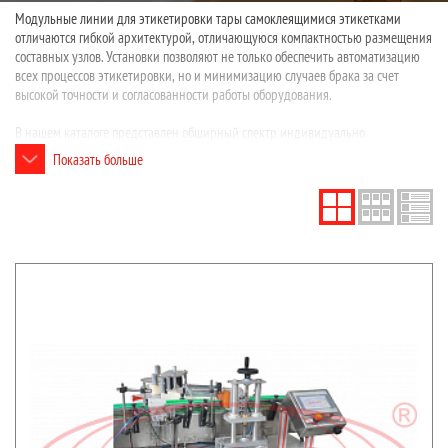
Модульные линии для этикетировки тары самоклеящимися этикетками
отличаются гибкой архитектурой, отличающуюся компактностью размещения
составных узлов. Установки позволяют не только обеспечить автоматизацию
всех процессов этикетировки, но и минимизацию случаев брака за счет
высокой точности и согласованности работы оборудования.
В нашем каталоге представлен обширный спектр индивидуально
выполненных этикетировочных линий, направленных на решение узких
Показать больше
задач – лейблинга цилиндрической тары определенного диапазона объемов,
двустороннего этикетирования овальных флаконов и ряд других.
Оборудование изготавливается с учетом всех особенностей этикетирования в
условиях конкретного производства.