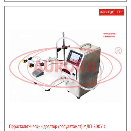
на складе - 1 шт.
Перистальтический дозатор (полуавтомат) МДП-200У с