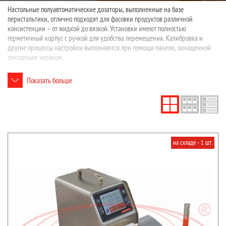
Настольные полуавтоматические дозаторы, выполненные на базе
перистальтики, отлично подходят для фасовки продуктов различной
консистенции – от жидкой до вязкой. Установки имеют полностью
герметичный корпус с ручкой для удобства перемещения. Калибровка и
другие процессы настройки выполняются при помощи панели, оснащенной
сенсорным экраном.
Линейка наших дозирующих полуавтоматов представлена одноканальными
Показать больше
и многоканальными моделями с различными техническими
характеристиками. Дозаторы демонстрируют высокую точность работы и
стабильность выдаваемой дозы при многократном повторении. Достоинством
полуавтоматических дозаторов является быстрота очистки и переналадки.
При работе с продуктом взаимодействует только перекачивающая трубка, что
позволяет исключить риск перекрестного загрязнения.
на складе - 1 шт.