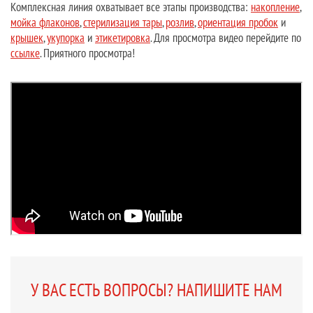
Комплексная линия охватывает все этапы производства:
накопление
,
мойка флаконов
,
стерилизация тары
,
розлив
,
ориентация пробок
и
крышек
,
укупорка
и
этикетировка
. Для просмотра видео перейдите по
ссылке
. Приятного просмотра!
У ВАС ЕСТЬ ВОПРОСЫ? НАПИШИТЕ НАМ