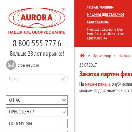
КОМПЛЕКСНЫЕ ЛИНИИ
МОНО
ТУБНЫЕ МАШИНЫ
МАШИНЫ ДЛЯ СТАКАНОВ
КАПСУЛЯТОРЫ
Моноблок фасовки в Тубы
Моноблок запайки стаканов
Капсулятор К4
8 800 555 777 6
Больше 28 лет на рынке!
»
Пресс-центр
»
Новости
28.07.2017
order@auro.ru
Закатка партии фла
На
нашем канале
опубликов
модели. Подписывайтесь и ос
О НАС
ПРЕCC-ЦЕНТР
ПОЧЕМУ МЫ