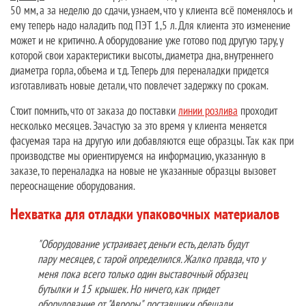
50 мм, а за неделю до сдачи, узнаем, что у клиента всё поменялось и
ему теперь надо наладить под ПЭТ 1,5 л. Для клиента это изменение
может и не критично. А оборудование уже готово под другую тару, у
которой свои характеристики высоты, диаметра дна, внутреннего
диаметра горла, объема и т.д. Теперь для переналадки придется
изготавливать новые детали, что повлечет задержку по срокам.
Стоит помнить, что от заказа до поставки
линии розлива
проходит
несколько месяцев. Зачастую за это время у клиента меняется
фасуемая тара на другую или добавляются еще образцы. Так как при
производстве мы ориентируемся на информацию, указанную в
заказе, то переналадка на новые не указанные образцы вызовет
переоснащение оборудования.
Нехватка для отладки упаковочных материалов
"Оборудование устраивает, деньги есть, делать будут
пару месяцев, с тарой определился. Жалко правда, что у
меня пока всего только один выставочный образец
бутылки и 15 крышек. Но ничего, как придет
оборудование от "Авроры", поставщики обещали