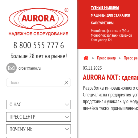
КОМПЛЕКСНЫЕ ЛИНИИ
МОНО
ТУБНЫЕ МАШИНЫ
МАШИНЫ ДЛЯ СТАКАНОВ
КАПСУЛЯТОРЫ
Моноблок фасовки в Тубы
Моноблок запайки стаканов
Капсулятор К4
8 800 555 777 6
Больше 28 лет на рынке!
»
Пресс-центр
»
Пресс-р
03.11.2023
order@auro.ru
AURORA NXT: сделан
Разработка инновационного о
Специалисты предприятия усп
представили уникальную мод
О НАС
линейка таких промышленных 
ПРЕCC-ЦЕНТР
ПОЧЕМУ МЫ