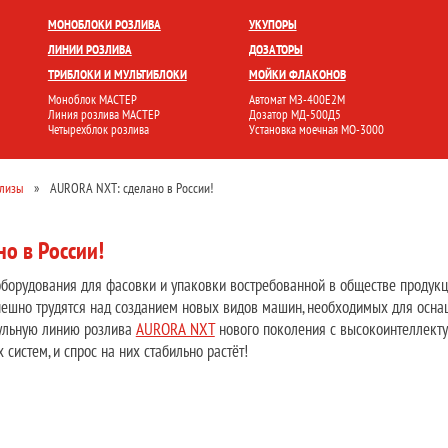
БЛОКИ
УКУПОРКА
РОЗЛИВ И ФАСОВКА
МОЙКА ТАРЫ
НАКЛЕЙКА ЭТИК
МОНОБЛОКИ РОЗЛИВА
УКУПОРЫ
ЛИНИИ РОЗЛИВА
ДОЗАТОРЫ
ТРИБЛОКИ И МУЛЬТИБЛОКИ
МОЙКИ ФЛАКОНОВ
Моноблок МАСТЕР
Автомат МЗ-400Е2М
Линия розлива МАСТЕР
Дозатор МД-500Д5
Четырехблок розлива
Установка моечная МО-3000
елизы
»
AURORA NXT: сделано в России!
о в России!
борудования для фасовки и упаковки востребованной в обществе продукц
ешно трудятся над созданием новых видов машин, необходимых для осна
ульную линию розлива
AURORA NXT
нового поколения с высокоинтеллекту
систем, и спрос на них стабильно растёт!