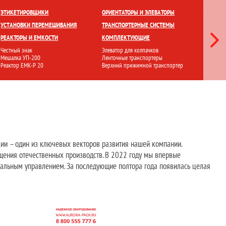
ЕТКИ
ПРИГОТОВЛЕНИЕ И ХРАНЕНИЕ
ПЕРЕМЕШИВАНИЕ
ЭТИКЕТИРОВЩИКИ
ОРИЕНТАТОРЫ И ЭЛЕВАТОРЫ
ЛАМИНА
УСТАНОВКИ ПЕРЕМЕШИВАНИЯ
ТРАНСПОРТЕРНЫЕ СИСТЕМЫ
СТЕРИЛ
РЕАКТОРЫ И ЕМКОСТИ
КОМПЛЕКТУЮЩИЕ
ФИЛЬТР
Честный знак
Элеватор для колпачков
Ламинарн
Мешалка УП-200
Ленточные транспортеры
Стерилиз
Реактор ЕМК-Р 20
Верхний прижимной транспортер
Установ
ии – один из ключевых векторов развития нашей компании.
щения отечественных производств. В 2022 году мы впервые
альным управлением. За последующие полтора года появилась целая