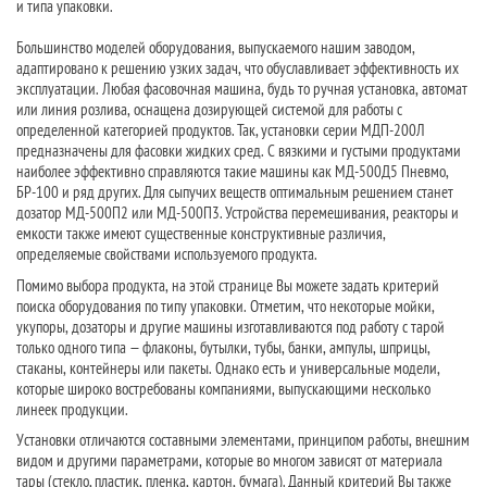
и типа упаковки.
Большинство моделей оборудования, выпускаемого нашим заводом,
адаптировано к решению узких задач, что обуславливает эффективность их
эксплуатации. Любая фасовочная машина, будь то ручная установка, автомат
или линия розлива, оснащена дозирующей системой для работы с
определенной категорией продуктов. Так, установки серии МДП-200Л
предназначены для фасовки жидких сред. С вязкими и густыми продуктами
наиболее эффективно справляются такие машины как МД-500Д5 Пневмо,
БР-100 и ряд других. Для сыпучих веществ оптимальным решением станет
дозатор МД-500П2 или МД-500П3. Устройства перемешивания, реакторы и
емкости также имеют существенные конструктивные различия,
определяемые свойствами используемого продукта.
Помимо выбора продукта, на этой странице Вы можете задать критерий
поиска оборудования по типу упаковки. Отметим, что некоторые мойки,
укупоры, дозаторы и другие машины изготавливаются под работу с тарой
только одного типа — флаконы, бутылки, тубы, банки, ампулы, шприцы,
стаканы, контейнеры или пакеты. Однако есть и универсальные модели,
которые широко востребованы компаниями, выпускающими несколько
линеек продукции.
Установки отличаются составными элементами, принципом работы, внешним
видом и другими параметрами, которые во многом зависят от материала
тары (стекло, пластик, пленка, картон, бумага). Данный критерий Вы также