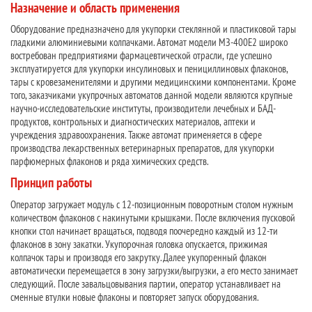
Назначение и область применения
Оборудование предназначено для укупорки стеклянной и пластиковой тары
гладкими алюминиевыми колпачками. Автомат модели МЗ-400Е2 широко
востребован предприятиями фармацевтической отрасли, где успешно
эксплуатируется для укупорки инсулиновых и пенициллиновых флаконов,
тары с кровезаменителями и другими медицинскими компонентами. Кроме
того, заказчиками укупрочных автоматов данной модели являются крупные
научно-исследовательские институты, производители лечебных и БАД-
продуктов, контрольных и диагностических материалов, аптеки и
учреждения здравоохранения. Также автомат применяется в сфере
производства лекарственных ветеринарных препаратов, для укупорки
парфюмерных флаконов и ряда химических средств.
Принцип работы
Оператор загружает модуль с 12-позиционным поворотным столом нужным
количеством флаконов с накинутыми крышками. После включения пусковой
кнопки стол начинает вращаться, подводя поочередно каждый из 12-ти
флаконов в зону закатки. Укупорочная головка опускается, прижимая
колпачок тары и производя его закрутку. Далее укупоренный флакон
автоматически перемещается в зону загрузки/выгрузки, а его место занимает
следующий. После завальцовывания партии, оператор устанавливает на
сменные втулки новые флаконы и повторяет запуск оборудования.