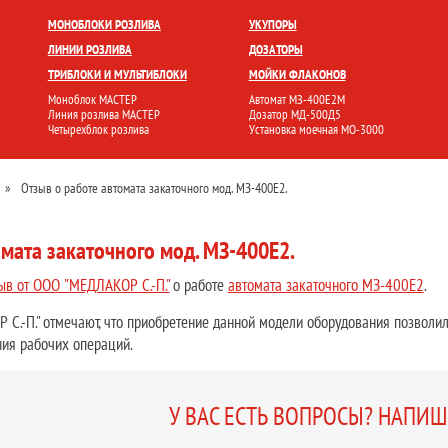
БЛОКИ
УКУПОРКА
РОЗЛИВ И ФАСОВКА
МОЙКА ТАРЫ
НАКЛЕЙКА ЭТИК
МОНОБЛОКИ РОЗЛИВА
УКУПОРЫ
ЛИНИИ РОЗЛИВА
ДОЗАТОРЫ
ТРИБЛОКИ И МУЛЬТИБЛОКИ
МОЙКИ ФЛАКОНОВ
Моноблок МАСТЕР
Автомат МЗ-400Е2М
Линия розлива МАСТЕР
Дозатор МД-500Д5
Четырехблок розлива
Установка моечная МО-3000
»
Отзыв о работе автомата закаточного мод. МЗ-400Е2.
омата закаточного мод. МЗ-400Е2.
ыв от ООО "МЕДЛАКОР С.-П."
о работе
автомата закаточного МЗ-400Е2
.
.-П." отмечают, что приобретение данной модели оборудования позволило
ния рабочих операций.
У ВАС ЕСТЬ ВОПРОСЫ? НАПИ