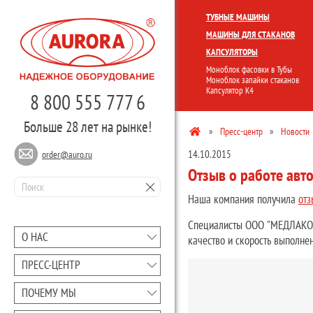
КОМПЛЕКСНЫЕ ЛИНИИ
МОНО
ТУБНЫЕ МАШИНЫ
МАШИНЫ ДЛЯ СТАКАНОВ
КАПСУЛЯТОРЫ
Моноблок фасовки в Тубы
Моноблок запайки стаканов
Капсулятор К4
8 800 555 777 6
Больше 28 лет на рынке!
»
Пресс-центр
»
Новости
14.10.2015
order@auro.ru
Отзыв о работе авт
Наша компания получила
отз
Специалисты ООО "МЕДЛАКОР С
О НАС
качество и скорость выполне
ПРЕCC-ЦЕНТР
ПОЧЕМУ МЫ