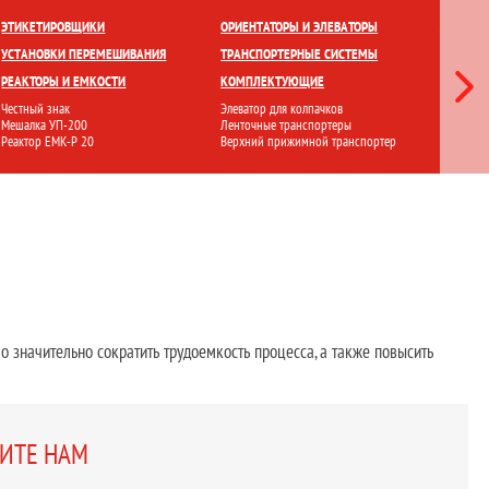
ЕТКИ
ПРИГОТОВЛЕНИЕ И ХРАНЕНИЕ
ПЕРЕМЕШИВАНИЕ
ЭТИКЕТИРОВЩИКИ
ОРИЕНТАТОРЫ И ЭЛЕВАТОРЫ
ЛАМИНА
УСТАНОВКИ ПЕРЕМЕШИВАНИЯ
ТРАНСПОРТЕРНЫЕ СИСТЕМЫ
СТЕРИЛ
РЕАКТОРЫ И ЕМКОСТИ
КОМПЛЕКТУЮЩИЕ
ФИЛЬТР
Честный знак
Элеватор для колпачков
Ламинарн
Мешалка УП-200
Ленточные транспортеры
Стерилиз
Реактор ЕМК-Р 20
Верхний прижимной транспортер
Установ
 значительно сократить трудоемкость процесса, а также повысить
ШИТЕ НАМ