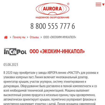
8 800 555 777 6
»
Почему мы
»
Отзывы
»
ООО «ЭКОХИМ-ИНКАПОЛ»
ООО «ЭКОХИМ-ИНКАПОЛ»
03.08.2023
В 2020 году приобретали у завода АВРОРА линию «МАСТЕР» для розлива и
упаковки колерных паст. Линия включает многоканальный дозатор,
ориентатор крышек, участок укупорки, систему этикетирования и
датировщик. Оборудование было доставлено в полной комплектности и со
всей необходимой технической документацией. Машина выполняет
высокоточный розлив продукта в несколько единиц тары одновременно,
автоматически ориентирует крышки, герметично укупоривает флаконы и
качественно наклеивает этикетки с датой. Линия оснащена современной