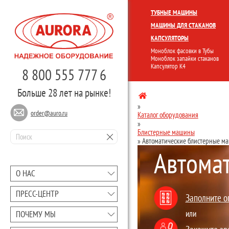
КОМПЛЕКСНЫЕ ЛИНИИ
МОНО
ТУБНЫЕ МАШИНЫ
МАШИНЫ ДЛЯ СТАКАНОВ
КАПСУЛЯТОРЫ
Моноблок фасовки в Тубы
Моноблок запайки стаканов
Капсулятор К4
8 800 555 777 6
Больше 28 лет на рынке!
»
order@auro.ru
Каталог оборудования
»
Блистерные машины
»
Автоматические блистерные м
Автома
О НАС
ПРЕCC-ЦЕНТР
Заполните о
или
ПОЧЕМУ МЫ