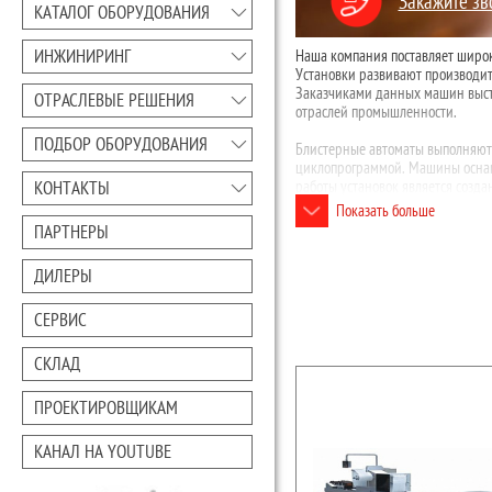
Закажите зв
КАТАЛОГ ОБОРУДОВАНИЯ
ИНЖИНИРИНГ
Наша компания поставляет широк
Установки развивают производит
Заказчиками данных машин выст
ОТРАСЛЕВЫЕ РЕШЕНИЯ
отраслей промышленности.
ПОДБОР ОБОРУДОВАНИЯ
Блистерные автоматы выполняют 
циклопрограммой. Машины оснащ
работы установок является созд
КОНТАКТЫ
работе с изделиями различной ф
Показать больше
ПАРТНЕРЫ
ДИЛЕРЫ
СЕРВИС
СКЛАД
ПРОЕКТИРОВЩИКАМ
КАНАЛ НА YOUTUBE