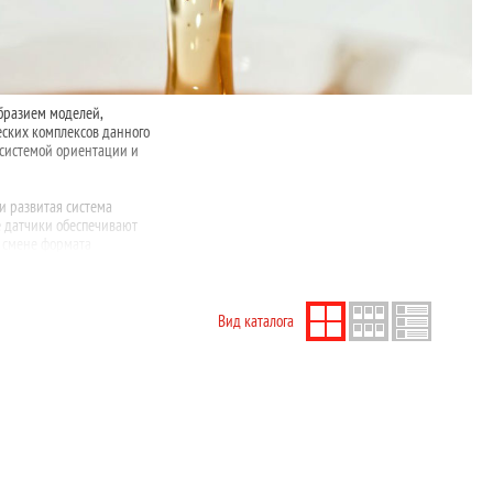
бразием моделей,
еских комплексов данного
 системой ориентации и
и развитая система
е датчики обеспечивают
и смене формата
Вид каталога