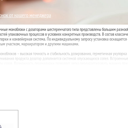
онок от нашего менеджера
чные моноблоки с дозаторами шестеренчатого типа представлены большим разноо
стей упаковочных процессов в условиях конкретных производств. В состав классич
купорки и конвейерная система. По индивидуальному запросу установка оснащается
чным участком, маркиратором и другими машинами.
оноблоков – высокая точность и стабильность дозирования, герметичная укупорка 
енивания продукта дозатор дополняется системой опускающихся сопел. Встроенны
ты узлов. Возможность переналадки позволяет легко переадаптировать машину пр
Тип:
автомат
Производительность:
3000 шт/ч
Вес:
не более 500 кг