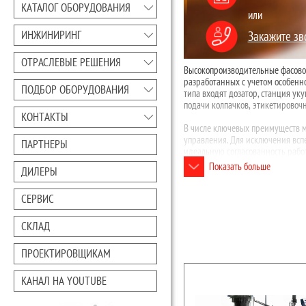
КАТАЛОГ ОБОРУДОВАНИЯ
или
ИНЖИНИРИНГ
Закажите зв
ОТРАСЛЕВЫЕ РЕШЕНИЯ
Высокопроизводительные фасово
разработанных с учетом особенно
ПОДБОР ОБОРУДОВАНИЯ
типа входят дозатор, станция у
подачи колпачков, этикетирово
КОНТАКТЫ
В числе ключевых преимуществ м
управления. Для исключения всп
ПАРТНЕРЫ
идеальную согласованность рабо
используемых тары и крышек.
Показать больше
ДИЛЕРЫ
СЕРВИС
СКЛАД
ПРОЕКТИРОВЩИКАМ
КАНАЛ НА YOUTUBE