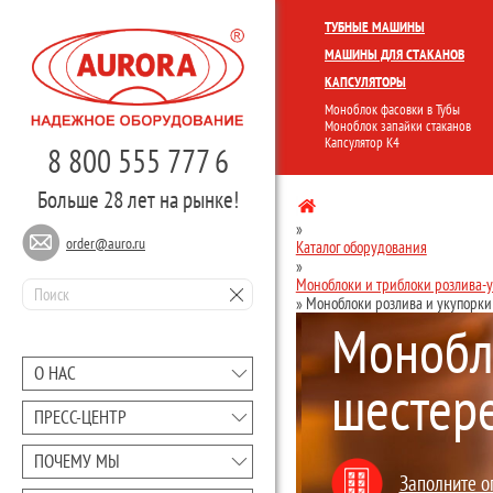
КОМПЛЕКСНЫЕ ЛИНИИ
МОНО
ТУБНЫЕ МАШИНЫ
МАШИНЫ ДЛЯ СТАКАНОВ
КАПСУЛЯТОРЫ
Моноблок фасовки в Тубы
Моноблок запайки стаканов
Капсулятор К4
8 800 555 777 6
Больше 28 лет на рынке!
»
order@auro.ru
Каталог оборудования
»
Моноблоки и триблоки розлива-
»
Моноблоки розлива и укупорки
Монобло
О НАС
шестер
ПРЕCC-ЦЕНТР
ПОЧЕМУ МЫ
Заполните о