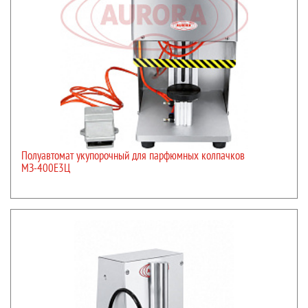
Полуавтомат укупорочный для парфюмных колпачков
МЗ-400Е3Ц