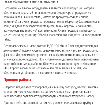
так как оборудование занимает мало места.
Несомненным плюсом оборудования является его конструкция, которая
обеспечивает закрытый поток продукта от резервуара с продуктом до
кончика наполняющего сопла. Дозатор не требует чистки при смене
единичной загрузки продукта, поскольку полная сборка трубок заменяется в
конце каждого производственного цикла, таким образом, исключается
возможность перекрестной контаминации. Смена продукта производится
менее чем за одну минуту. Объем выдаваемой дозы задается на электронном
табло.
Перистальтический насос-дозатор МДП-200 Мини Плюс предназначен для
дозированной подачи жидких, средневязких, вязких и густых продуктов во
флаконы. Изделие может применяться на фармацевтических, пищевых и
химических производствах. При изготовлении дозатора были использованы
наши собственные разработки. Оборудование соответствует требованиям
GMP. Корпус выполнен из нержавеющей стали марки AISI 304, что
обеспечивает устойчивость к коррозии и простоту очистки.
Принцип работы
Оператор подключает трубопроводы к сливному патрубку, насосу. Емкость с
продуктом можно установить на одном уровне с дозатором или выше
него. Оператор подключает трубопроводы к сливному патрубку и насосу.
Принцип действия основан на том, что ролики передавливают трубку с