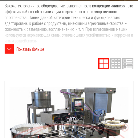
Высокотехнологичное оборудование, выполненное в концепции «линия» - это
эффективный способ организации современного производственного
пространства. Линии данной категории технически и функционально
адаптированы к работе с продуктами, имеющими агрессивные свойства –
склонность к разъеданию, воспламенению и т. п. При изготовлении машин
используется нержавеющая сталь, отличающаяся устойчивостью к коррозии и
иным воздействиям.
Показать больше
Установки демонстрируют бесперебойную работу в условиях повышенной
интенсивности. Все процессы выполняются автоматически в соответствии с
выбранным режимом работы. Компоновка линий определяется
потребностями конкретного предприятия и может включать участки мойки,
дозирования, сборки крышек, укупорки, этикетировки и групповой упаковки.